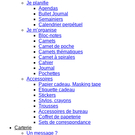
Je planifie
Agendas
Bullet Journal
Semainiers
Calendrier perpétuel
Je m’organise
Bloc-notes
Carnets
Carnet de poche
Carnets thématiques
Carnet à spirales
Cahier
Journal
Pochettes
Accessoires
Papier cadeau, Masking tape
Etiquette cadeau
Stickers
Stylos, crayons
Trousses
Accessoires de bureau
Coffret de papeterie
Sets de correspondance
Carterie
Un message ?