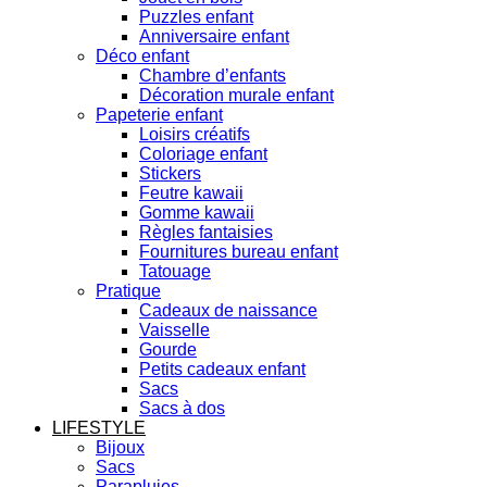
Puzzles enfant
Anniversaire enfant
Déco enfant
Chambre d’enfants
Décoration murale enfant
Papeterie enfant
Loisirs créatifs
Coloriage enfant
Stickers
Feutre kawaii
Gomme kawaii
Règles fantaisies
Fournitures bureau enfant
Tatouage
Pratique
Cadeaux de naissance
Vaisselle
Gourde
Petits cadeaux enfant
Sacs
Sacs à dos
LIFESTYLE
Bijoux
Sacs
Parapluies