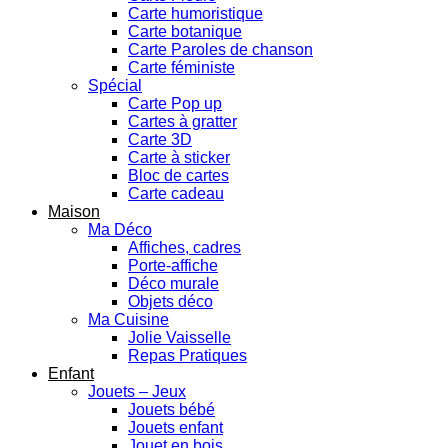
Carte humoristique
Carte botanique
Carte Paroles de chanson
Carte féministe
Spécial
Carte Pop up
Cartes à gratter
Carte 3D
Carte à sticker
Bloc de cartes
Carte cadeau
Maison
Ma Déco
Affiches, cadres
Porte-affiche
Déco murale
Objets déco
Ma Cuisine
Jolie Vaisselle
Repas Pratiques
Enfant
Jouets – Jeux
Jouets bébé
Jouets enfant
Jouet en bois