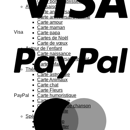
Carte bon rétablissement
Au fil des saisons
Carte anniversaire
Carte anniversaire femme
Carte amour
Carte maman
Visa
Carte papa
Cartes de Noël
Carte de vœux
Autour de l’enfant
Carte naissance
Carte anniversaire enfant
Carte enfant
Thématique
Carte astrologie
Carte Animaux
Carte chat
Carte Fleurs
PayPal
Carte humoristique
Carte botanique
Carte Paroles de chanson
Carte féministe
Spécial
Carte Pop up
Cartes à gratter