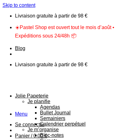
Skip to content
Livraison gratuite à partir de 98 €
☀️Pastel Shop est ouvert tout le mois d’août •
Expéditions sous 24/48h 📦
Blog
Livraison gratuite à partir de 98 €
Jolie Papeterie
Je planifie
Agendas
Bullet Journal
Menu
Semainiers
Calendrier perpétuel
Se connecter
Je m’organise
Bloc-notes
Panier /
0.00
€