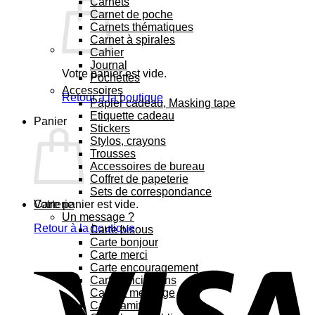
Carnets
Carnet de poche
Carnets thématiques
Carnet à spirales
Cahier
Journal
Votre panier est vide.
Pochettes
Accessoires
Retour à la boutique
Papier cadeau, Masking tape
Etiquette cadeau
Panier
Stickers
Stylos, crayons
Trousses
Accessoires de bureau
Coffret de papeterie
Sets de correspondance
Votre panier est vide.
Carterie
Un message ?
Retour à la boutique
Carte bisous
Carte bonjour
Carte merci
Carte encouragement
Carte félicitations
Carte à message
Carte amitié