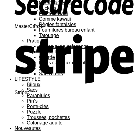
Coloriage enfant
Stickers
Feutre kawaii
Gomme kawaii
Règles fantaisies
MasterCard 2
Fournitures bureau enfant
Tatouage
Pratique
Cadeaux de naissance
Vaisselle
Gourde
Petits cadeaux enfant
Sacs
Sacs à dos
LIFESTYLE
Bijoux
Sacs
Stripe
Parapluies
Pin’s
Porte-clés
Puzzle
Trousses, pochettes
Coloriage adulte
Nouveautés