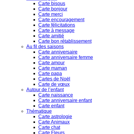
Carte bisous
Carte bonjour
Carte merci
Carte encouragement
Carte félicitations
Carte à message
Carte amitié
Carte bon rétablissement
Au fil des saisons
Carte anniversaire
Carte anniversaire femme
Carte amour
Carte maman
Carte papa
Cartes de Noël
Carte de vœux
Autour de l’enfant
Carte naissance
Carte anniversaire enfant
Carte enfant
Thématique
Carte astrologie
Carte Animaux
Carte chat
Carte Fleurs