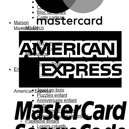
Carte 3D
Carte à sticker
Bloc de cartes
Carte cadeau
Maison
Ma Déco
MasterCard
Affiches, cadres
Porte-affiche
Déco murale
Objets déco
Ma Cuisine
Jolie Vaisselle
Repas Pratiques
Enfant
Jouets – Jeux
Jouets bébé
Jouets enfant
Jouet en bois
American Express
Puzzles enfant
Anniversaire enfant
Déco enfant
Chambre d’enfants
Décoration murale enfant
Papeterie enfant
Loisirs créatifs