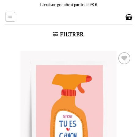
Skip
Livraison gratuite à partir de 98 €
to
content
FILTRER
Ajouter
à la liste
d’envies