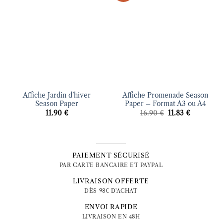
d’envies
d’envies
Affiche Jardin d’hiver
Affiche Promenade Season
Season Paper
Paper – Format A3 ou A4
Le
Le
11.90
€
16.90
€
11.83
€
prix
prix
initial
actuel
était :
est :
16.90 €.
11.83 €.
PAIEMENT SÉCURISÉ
PAR CARTE BANCAIRE ET PAYPAL
LIVRAISON OFFERTE
DÈS 98€ D'ACHAT
ENVOI RAPIDE
LIVRAISON EN 48H