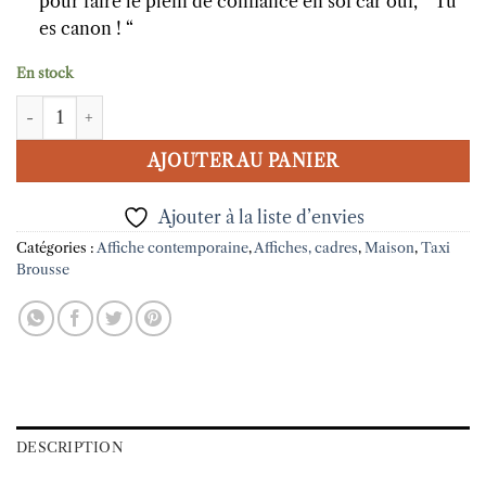
pour faire le plein de confiance en soi car oui, ” Tu
es canon ! “
En stock
quantité de Affiche A5 Tu es canon Taxi Brousse
AJOUTER AU PANIER
Ajouter à la liste d’envies
Catégories :
Affiche contemporaine
,
Affiches, cadres
,
Maison
,
Taxi
Brousse
DESCRIPTION