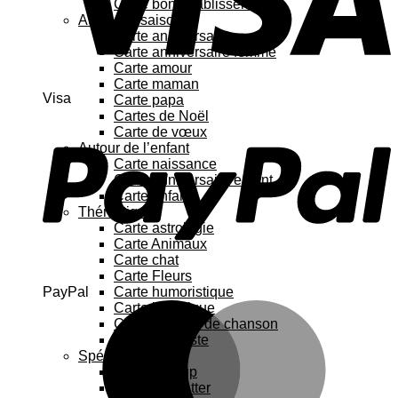
Carte bon rétablissement
Au fil des saisons
Carte anniversaire
Carte anniversaire femme
Carte amour
Carte maman
Visa
Carte papa
Cartes de Noël
Carte de vœux
Autour de l’enfant
Carte naissance
Carte anniversaire enfant
Carte enfant
Thématique
Carte astrologie
Carte Animaux
Carte chat
Carte Fleurs
PayPal
Carte humoristique
Carte botanique
Carte Paroles de chanson
Carte féministe
Spécial
Carte Pop up
Cartes à gratter