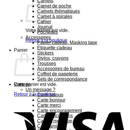
Carnets
Carnet de poche
Carnets thématiques
Carnet à spirales
Cahier
Journal
Votre panier est vide.
Pochettes
Accessoires
Retour à la boutique
Papier cadeau, Masking tape
Etiquette cadeau
Panier
Stickers
Stylos, crayons
Trousses
Accessoires de bureau
Coffret de papeterie
Sets de correspondance
Votre panier est vide.
Carterie
Un message ?
Retour à la boutique
Carte bisous
Carte bonjour
Carte merci
Carte encouragement
Carte félicitations
Carte à message
Carte amitié