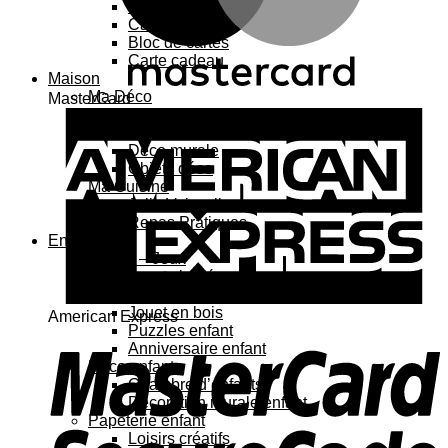
Carte 3D
Carte à sticker
Bloc de cartes
Carte cadeau
Maison
Ma Déco
MasterCard
Affiches, cadres
Porte-affiche
Déco murale
Objets déco
Ma Cuisine
Jolie Vaisselle
Repas Pratiques
Enfant
Jouets – Jeux
Jouets bébé
Jouets enfant
Jouet en bois
American Express
Puzzles enfant
Anniversaire enfant
Déco enfant
Chambre d’enfants
Décoration murale enfant
Papeterie enfant
Loisirs créatifs