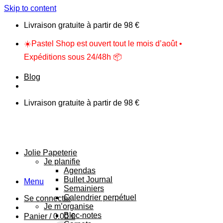
Skip to content
Livraison gratuite à partir de 98 €
☀️Pastel Shop est ouvert tout le mois d’août •
Expéditions sous 24/48h 📦
Blog
Livraison gratuite à partir de 98 €
Jolie Papeterie
Je planifie
Agendas
Bullet Journal
Menu
Semainiers
Calendrier perpétuel
Se connecter
Je m’organise
Bloc-notes
Panier /
0.00
€