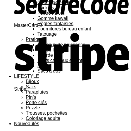
Coloriage enfant
Stickers
Feutre kawaii
Gomme kawaii
Règles fantaisies
MasterCard 2
Fournitures bureau enfant
Tatouage
Pratique
Cadeaux de naissance
Vaisselle
Gourde
Petits cadeaux enfant
Sacs
Sacs à dos
LIFESTYLE
Bijoux
Sacs
Stripe
Parapluies
Pin’s
Porte-clés
Puzzle
Trousses, pochettes
Coloriage adulte
Nouveautés