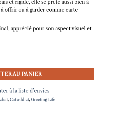
is et rigide, elle se prête aussi bien à
t à offrir ou à garder comme carte
nal, apprécié pour son aspect visuel et
 - Sabatura cat
TER AU PANIER
ter à la liste d’envies
 chat
,
Cat addict
,
Greeting Life