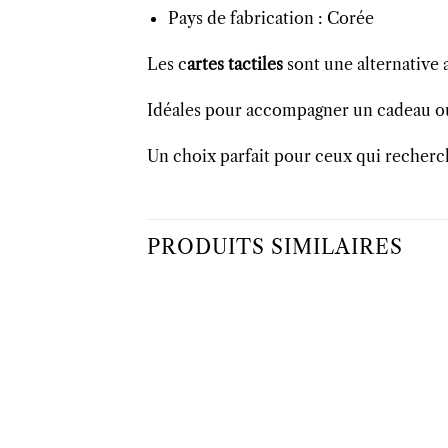
Pays de fabrication : Corée
Les c
artes tactiles
sont une alternative a
Idéales pour accompagner un cadeau ou 
Un choix parfait pour ceux qui recherch
PRODUITS SIMILAIRES
Ajouter
Ajo
à la liste
à la 
d’envies
d’en