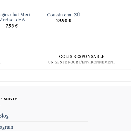
+
+
gies chat Meri
Cadre tambour
Coussin chat ZÜ
Meri set de 6
mural Chat 10 c
29.90
€
Le
7.95
€
13.60
€
11.56
€
prix
initial
était :
13.60 €
COLIS RESPONSABLE
H
UN GESTE POUR L'ENVIRONNEMENT
s suivre
Blog
tagram