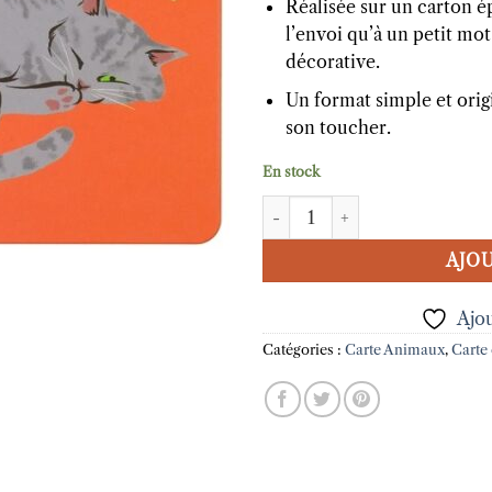
Réalisée sur un carton épa
l’envoi qu’à un petit mo
décorative.
Un format simple et origi
son toucher.
En stock
quantité de Carte tactile Chat
AJOU
Ajou
Catégories :
Carte Animaux
,
Carte