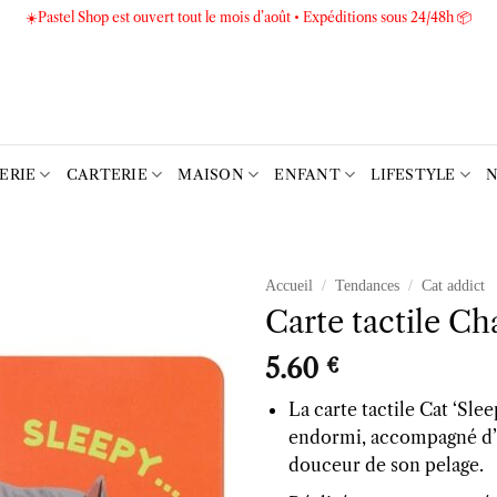
☀️Pastel Shop est ouvert tout le mois d’août • Expéditions sous 24/48h 📦
TERIE
CARTERIE
MAISON
ENFANT
LIFESTYLE
N
Accueil
/
Tendances
/
Cat addict
Carte tactile Ch
Ajouter
à la liste
5.60
€
d’envies
La carte tactile Cat ‘Sle
endormi, accompagné d’u
douceur de son pelage.