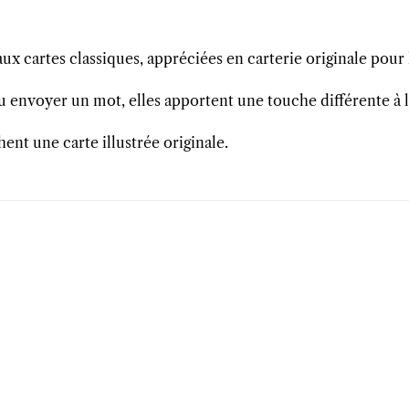
ux cartes classiques, appréciées en carterie originale pour 
envoyer un mot, elles apportent une touche différente à l
ent une carte illustrée originale.
uter
Ajouter
Ajouter
liste
à la liste
à la liste
vies
d’envies
d’envies