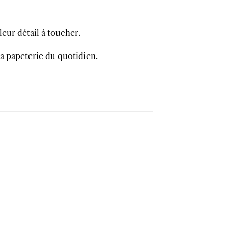
leur détail à toucher.
a papeterie du quotidien.
-15%
Ajouter
Ajouter
Ajout
à la liste
à la liste
à la li
d’envies
d’envies
d’envi