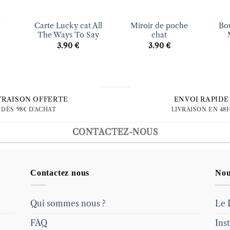
+
+
+
Carte Lucky cat All
Miroir de poche
Bou
Ü
The Ways To Say
chat
3.90
€
3.90
€
VRAISON OFFERTE
ENVOI RAPIDE
DÈS 98€ D'ACHAT
LIVRAISON EN 48
CONTACTEZ-NOUS
Contactez nous
Nou
Qui sommes nous ?
Le 
FAQ
Ins