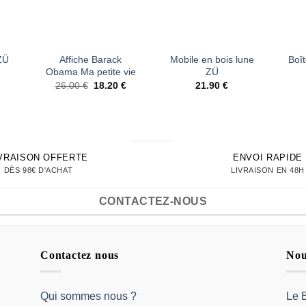
+
+
+
Affiche Barack
Mobile en bois lune
Boît
ZÜ
Obama Ma petite vie
ZÜ
Le
Le
26.00
€
18.20
€
21.90
€
prix
prix
initial
actuel
était :
est :
26.00 €.
18.20 €.
IVRAISON OFFERTE
ENVOI RAPIDE
DÈS 98€ D'ACHAT
LIVRAISON EN 48H
CONTACTEZ-NOUS
Contactez nous
Nou
Qui sommes nous ?
Le 