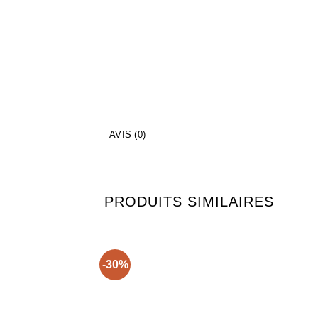
AVIS (0)
PRODUITS SIMILAIRES
-30%
Ajouter
Ajou
à la liste
à la 
d’envies
d’en