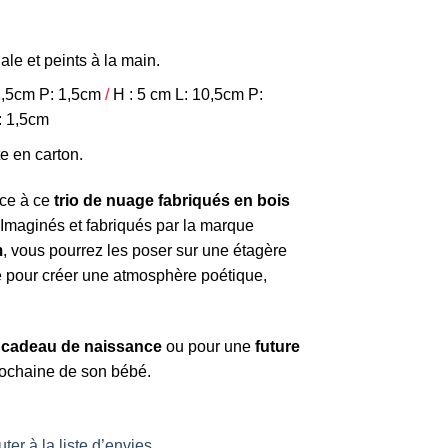
le et peints à la main.
1,5cm P: 1,5cm
/
H : 5 cm L: 10,5cm P:
: 1,5cm
e en carton.
ce à ce
trio de nuage fabriqués en bois
 Imaginés et fabriqués par la marque
m
, vous pourrez les poser sur une étagère
pour créer une atmosphère poétique,
cadeau de naissance
ou pour une
future
rochaine de son bébé.
ter à la liste d’envies