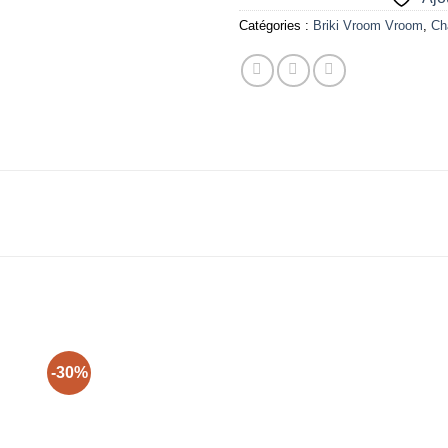
Catégories :
Briki Vroom Vroom
,
Ch
-30%
ter
Ajouter
Ajouter
liste
à la liste
à la liste
vies
d’envies
d’envies