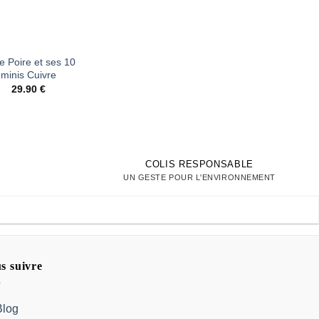
+
e Poire et ses 10
Affiche Greta
minis Cuivre
Thunberg Ma peti
vie
29.90
€
Le
26.00
€
18.20
€
prix
initial
était :
26.00 €
COLIS RESPONSABLE
UN GESTE POUR L'ENVIRONNEMENT
s suivre
Blog