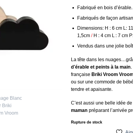
Fabriqué en bois d’érable.
Fabriqués de façon artisana
Dimensions: H : 6 cm L: 1
1,5cm
/
H : 4 cm L : 7 cm P
Vendus dans une jolie boît
La tête dans les nuages…grâ
d’érable et peints à la main
.
française
Briki Vroom Vroo
ou sur une commode de bébé 
tendre et apaisante.
C’est aussi une belle idée de
maman
préparant l’arrivée p
Rupture de stock
Ajou