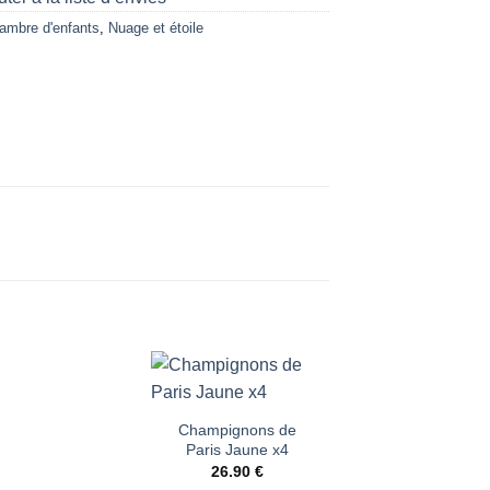
ambre d'enfants
,
Nuage et étoile
+
-30%
Ajouter
Ajouter
Ajout
à la liste
à la liste
à la li
Champignons de
d’envies
d’envies
d’envi
Paris Jaune x4
26.90
€