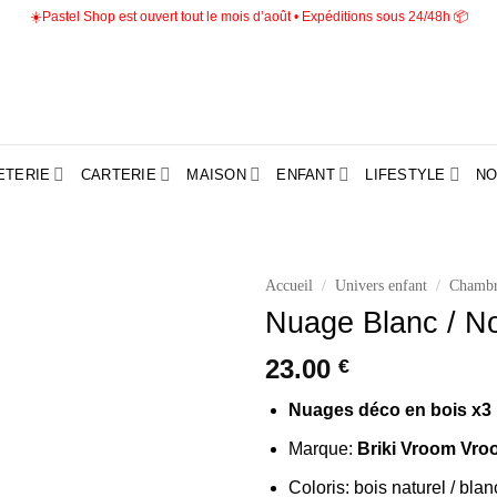
☀️Pastel Shop est ouvert tout le mois d’août • Expéditions sous 24/48h 📦
ETERIE
CARTERIE
MAISON
ENFANT
LIFESTYLE
NO
Accueil
/
Univers enfant
/
Chambr
Nuage Blanc / No
Ajouter
à la liste
23.00
€
d’envies
Nuages déco en bois x3
Marque:
Briki Vroom Vro
Coloris: bois naturel / blanc