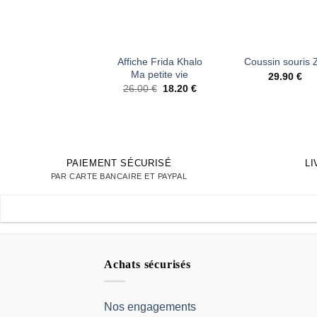
+
+
Affiche Frida Khalo
Coussin souris 
Ma petite vie
29.90
€
Le
Le
26.00
€
18.20
€
prix
prix
initial
actuel
était :
est :
26.00 €.
18.20 €.
PAIEMENT SÉCURISÉ
L
PAR CARTE BANCAIRE ET PAYPAL
Achats sécurisés
Nos engagements