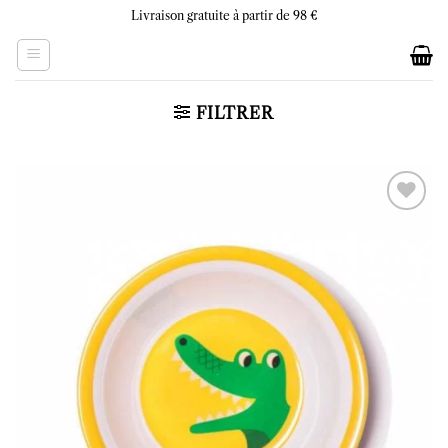
Skip
Livraison gratuite à partir de 98 €
to
content
FILTRER
Ajouter
à la liste
d’envies