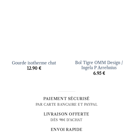
à la liste
à la liste
d’envies
d’envies
Bol Tigre OMM Design /
Gourde isotherme chat
Ingela P Arrehnius
12.90
€
6.95
€
PAIEMENT SÉCURISÉ
PAR CARTE BANCAIRE ET PAYPAL
LIVRAISON OFFERTE
DÈS 98€ D'ACHAT
ENVOI RAPIDE