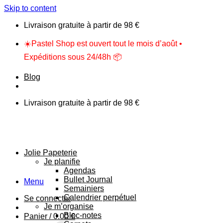
Skip to content
Livraison gratuite à partir de 98 €
☀️Pastel Shop est ouvert tout le mois d’août •
Expéditions sous 24/48h 📦
Blog
Livraison gratuite à partir de 98 €
Jolie Papeterie
Je planifie
Agendas
Bullet Journal
Menu
Semainiers
Calendrier perpétuel
Se connecter
Je m’organise
Bloc-notes
Panier /
0.00
€