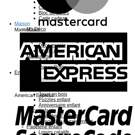
Carte 3D
Carte à sticker
Bloc de cartes
Carte cadeau
Maison
Ma Déco
MasterCard
Affiches, cadres
Porte-affiche
Déco murale
Objets déco
Ma Cuisine
Jolie Vaisselle
Repas Pratiques
Enfant
Jouets – Jeux
Jouets bébé
Jouets enfant
Jouet en bois
American Express
Puzzles enfant
Anniversaire enfant
Déco enfant
Chambre d’enfants
Décoration murale enfant
Papeterie enfant
Loisirs créatifs