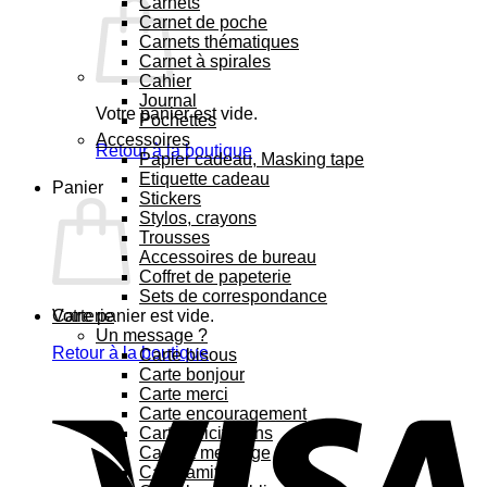
Carnets
Carnet de poche
Carnets thématiques
Carnet à spirales
Cahier
Journal
Votre panier est vide.
Pochettes
Accessoires
Retour à la boutique
Papier cadeau, Masking tape
Etiquette cadeau
Panier
Stickers
Stylos, crayons
Trousses
Accessoires de bureau
Coffret de papeterie
Sets de correspondance
Votre panier est vide.
Carterie
Un message ?
Retour à la boutique
Carte bisous
Carte bonjour
Carte merci
Carte encouragement
Carte félicitations
Carte à message
Carte amitié