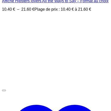
Affiche Hipsters lovers All the Ways to Say – Format au choix
10.40
€
–
21.60
€
Plage de prix : 10.40 € à 21.60 €