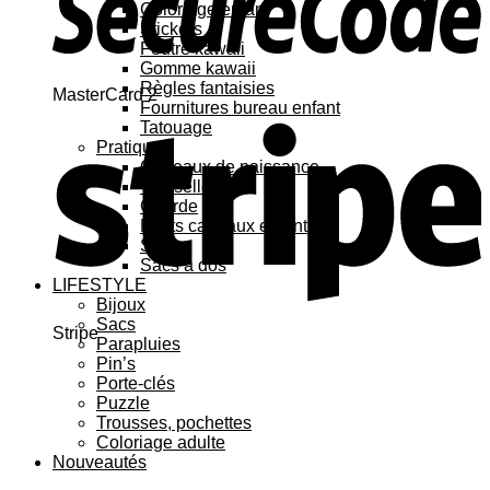
Coloriage enfant
Stickers
Feutre kawaii
Gomme kawaii
Règles fantaisies
MasterCard 2
Fournitures bureau enfant
Tatouage
Pratique
Cadeaux de naissance
Vaisselle
Gourde
Petits cadeaux enfant
Sacs
Sacs à dos
LIFESTYLE
Bijoux
Sacs
Stripe
Parapluies
Pin’s
Porte-clés
Puzzle
Trousses, pochettes
Coloriage adulte
Nouveautés