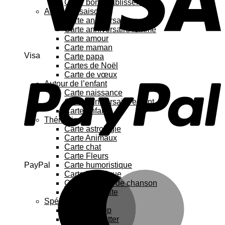
Carte bon rétablissement
Au fil des saisons
Carte anniversaire
Carte anniversaire femme
Carte amour
Carte maman
Visa
Carte papa
Cartes de Noël
Carte de vœux
Autour de l’enfant
Carte naissance
Carte anniversaire enfant
Carte enfant
Thématique
Carte astrologie
Carte Animaux
Carte chat
Carte Fleurs
PayPal
Carte humoristique
Carte botanique
Carte Paroles de chanson
Carte féministe
Spécial
Carte Pop up
Cartes à gratter