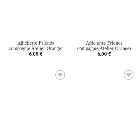
Affichette Friends
Affichette Friends
compagnie Atelier Oranger
compagnie Atelier Oranger
6.00
€
6.00
€
Ajouter
Ajouter
à la liste
à la liste
d’envies
d’envies