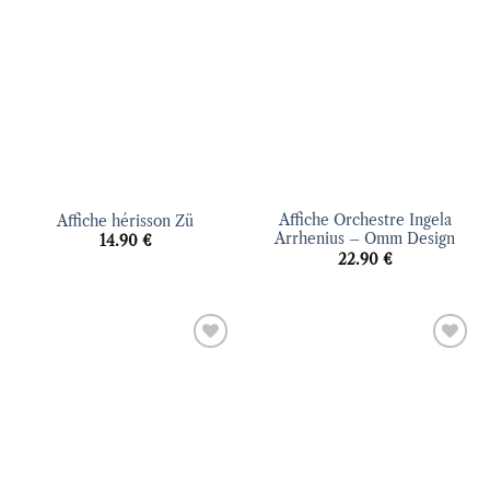
à la liste
à la liste
d’envies
d’envies
Affiche Orchestre Ingela
Affiche hérisson Zü
Arrhenius – Omm Design
14.90
€
22.90
€
Ajouter
Ajouter
à la liste
à la liste
d’envies
d’envies