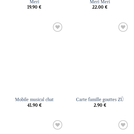
Meri
Meri Meri
19.90
€
22.00
€
Ajouter
Ajouter
à la liste
à la liste
d’envies
d’envies
Mobile musical chat
Carte famille gouttes ZÜ
41.90
€
2.90
€
Ajouter
Ajouter