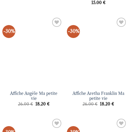
15.00
€
-30%
-30%
Ajouter
Ajouter
à la liste
à la liste
d’envies
d’envies
Affiche Angèle Ma petite
Affiche Aretha Franklin Ma
vie
petite vie
Le
Le
Le
Le
26.00
€
18.20
€
26.00
€
18.20
€
prix
prix
prix
prix
initial
actuel
initial
actuel
était :
est :
était :
est :
26.00 €.
18.20 €.
26.00 €.
18.20 €.