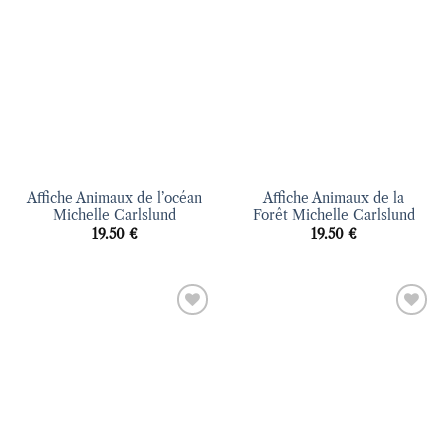
à la liste
à la liste
d’envies
d’envies
Affiche Animaux de l’océan
Affiche Animaux de la
Michelle Carlslund
Forêt Michelle Carlslund
19.50
€
19.50
€
Ajouter
Ajouter
à la liste
à la liste
d’envies
d’envies