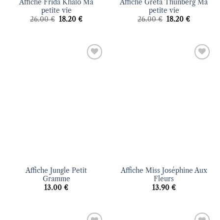
Affiche Frida Khalo Ma
Affiche Greta Thunberg Ma
petite vie
petite vie
Le
Le
Le
Le
26.00
€
18.20
€
26.00
€
18.20
€
prix
prix
prix
prix
initial
actuel
initial
actuel
était :
est :
était :
est :
26.00 €.
18.20 €.
26.00 €.
18.20 €.
Ajouter
Ajouter
à la liste
à la liste
d’envies
d’envies
Affiche Jungle Petit
Affiche Miss Joséphine Aux
Gramme
Fleurs
13.00
€
13.90
€