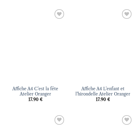
Ajouter
Ajouter
à la liste
à la liste
d’envies
d’envies
Affiche A4 C’est la fête
Affiche A4 L’enfant et
Atelier Oranger
l’hirondelle Atelier Oranger
17.90
€
17.90
€
Ajouter
Ajouter
à la liste
à la liste
d’envies
d’envies