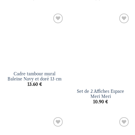
Ajouter
Ajouter
à la liste
à la liste
d’envies
d’envies
Cadre tambour mural
Baleine Navy et doré 13 cm
13.60
€
Set de 2 Affiches Espace
Meri Meri
10.90
€
Ajouter
Ajouter