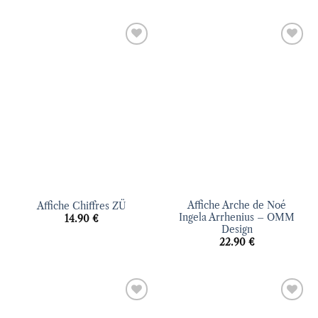
Ajouter
Ajouter
à la liste
à la liste
d’envies
d’envies
Affiche Arche de Noé
Affiche Chiffres ZÜ
Ingela Arrhenius – OMM
14.90
€
Design
22.90
€
Ajouter
Ajouter