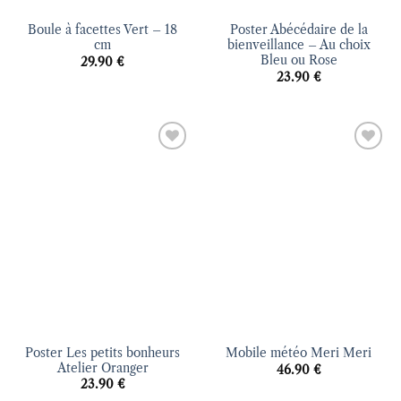
Boule à facettes Vert – 18
Poster Abécédaire de la
cm
bienveillance – Au choix
Bleu ou Rose
29.90
€
23.90
€
Ajouter
Ajouter
à la liste
à la liste
d’envies
d’envies
Poster Les petits bonheurs
Mobile météo Meri Meri
Atelier Oranger
46.90
€
23.90
€