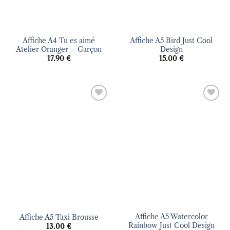
Affiche A4 Tu es aimé
Affiche A5 Bird Just Cool
Atelier Oranger – Garçon
Design
17.90
€
15.00
€
Ajouter
Ajouter
à la liste
à la liste
d’envies
d’envies
Affiche A5 Watercolor
Affiche A5 Taxi Brousse
Rainbow Just Cool Design
13.00
€