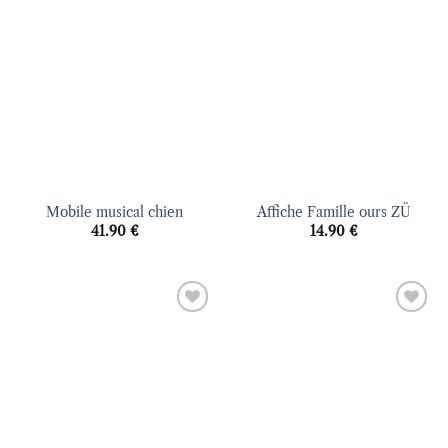
à la liste
à la liste
d’envies
d’envies
Mobile musical chien
Affiche Famille ours ZÜ
41.90
€
14.90
€
Ajouter
Ajouter
à la liste
à la liste
d’envies
d’envies