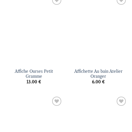
Ajouter
Ajouter
à la liste
à la liste
d’envies
d’envies
Affiche Ourses Petit
Affichette Au bain Atelier
Gramme
Oranger
13.00
€
6.00
€
Ajouter
Ajouter
à la liste
à la liste
d’envies
d’envies