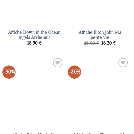
Affiche Down in the Ocean
Affiche Elton John Ma
Ingela Arrhenius
petite vie
Le
Le
18.90
€
26.00
€
18.20
€
prix
prix
initial
actuel
était :
est :
26.00 €.
18.20 €.
-30%
-30%
Ajouter
Ajouter
à la liste
à la liste
d’envies
d’envies