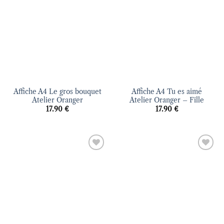
Affiche A4 Le gros bouquet
Affiche A4 Tu es aimé
Atelier Oranger
Atelier Oranger – Fille
17.90
€
17.90
€
Ajouter
Ajouter
à la liste
à la liste
d’envies
d’envies