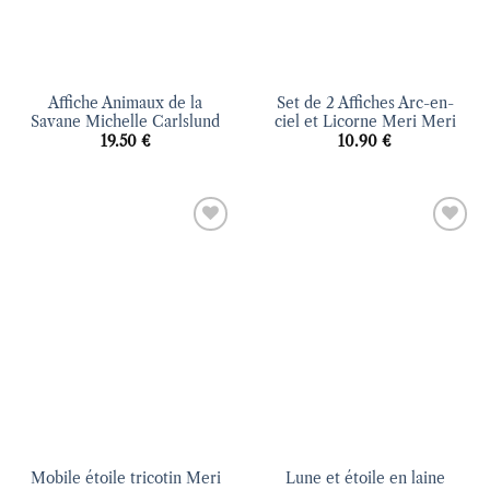
Affiche Animaux de la
Set de 2 Affiches Arc-en-
Savane Michelle Carlslund
ciel et Licorne Meri Meri
19.50
€
10.90
€
Ajouter
Ajouter
à la liste
à la liste
d’envies
d’envies
Mobile étoile tricotin Meri
Lune et étoile en laine