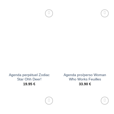
initial
actuel
était :
est :
19.95 €.
15.96 €.
Ajouter
Ajouter
à la liste
à la liste
d’envies
d’envies
Agenda perpétuel Zodiac
Agenda pro/perso Woman
Star Ohh Deer!
Who Works Feuilles
19.95
€
33.90
€
Ajouter
Ajouter
à la liste
à la liste