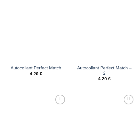
Ajouter
Ajouter
à la liste
à la liste
d’envies
d’envies
Autocollant Perfect Match –
Autocollant Perfect Match
2
4.20
€
4.20
€
Ajouter
Ajouter
à la liste
à la liste
d’envies
d’envies