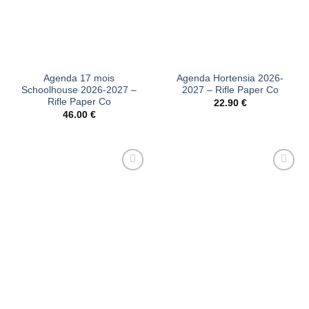
Agenda 17 mois
Agenda Hortensia 2026-
Schoolhouse 2026-2027 –
2027 – Rifle Paper Co
Rifle Paper Co
22.90
€
46.00
€
Ajouter
Ajouter
à la liste
à la liste
d’envies
d’envies