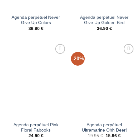
Agenda perpétuel Never
Agenda perpétuel Never
Give Up Colors
Give Up Golden Bird
36.90
€
36.90
€
-20%
Ajouter
Ajouter
à la liste
à la liste
d’envies
d’envies
Agenda perpétuel Pink
Agenda perpétuel
Floral Fabooks
Ultramarine Ohh Deer!
Le
Le
24.90
€
19.95
€
15.96
€
prix
prix