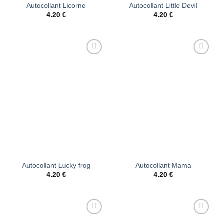
Autocollant Licorne
Autocollant Little Devil
4.20
€
4.20
€
Ajouter
Ajouter
à la liste
à la liste
d’envies
d’envies
Autocollant Lucky frog
Autocollant Mama
4.20
€
4.20
€