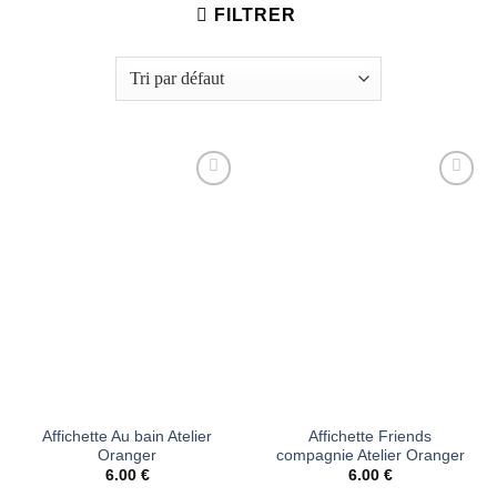
FILTRER
Ajouter
Ajouter
à la liste
à la liste
d’envies
d’envies
Affichette Au bain Atelier
Affichette Friends
Oranger
compagnie Atelier Oranger
6.00
€
6.00
€