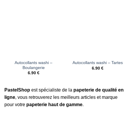
Ajouter
Ajouter
à la liste
à la liste
d’envies
d’envies
Autocollants washi –
Autocollants washi – Tartes
Boulangerie
6.90
€
6.90
€
PastelShop
est spécialiste de la
papeterie de qualité en
ligne
, vous retrouverez les meilleurs articles et marque
pour votre
papeterie haut de gamme
.