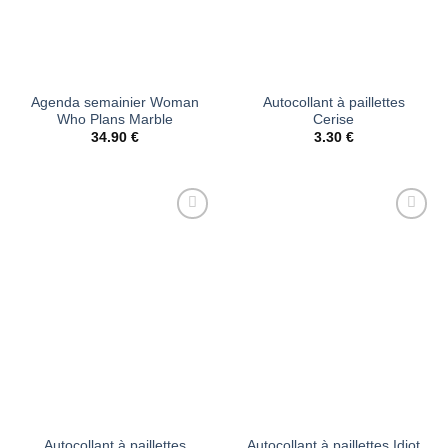
Agenda semainier Woman
Autocollant à paillettes
Who Plans Marble
Cerise
34.90
€
3.30
€
Ajouter
Ajouter
à la liste
à la liste
d’envies
d’envies
Autocollant à paillettes
Autocollant à paillettes Idiot