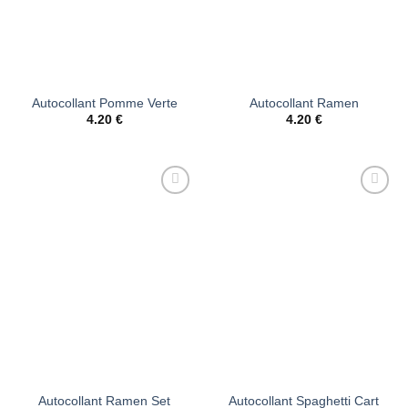
Autocollant Pomme Verte
Autocollant Ramen
4.20
€
4.20
€
Ajouter
Ajouter
à la liste
à la liste
d’envies
d’envies
Autocollant Ramen Set
Autocollant Spaghetti Cart