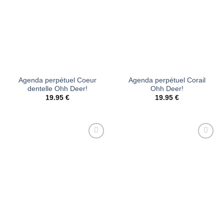
Agenda perpétuel Coeur
Agenda perpétuel Corail
dentelle Ohh Deer!
Ohh Deer!
19.95
€
19.95
€
Ajouter
Ajouter
à la liste
à la liste
d’envies
d’envies