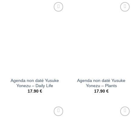
Ajouter
Ajouter
à la liste
à la liste
d’envies
d’envies
Agenda non daté Yusuke
Agenda non daté Yusuke
Yonezu – Daily Life
Yonezu – Plants
17.90
€
17.90
€
Ajouter
Ajouter
à la liste
à la liste
d’envies
d’envies