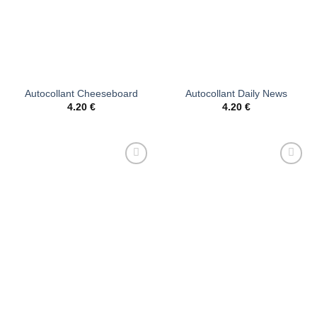
Autocollant Cheeseboard
Autocollant Daily News
4.20
€
4.20
€
Ajouter
Ajouter
à la liste
à la liste
d’envies
d’envies