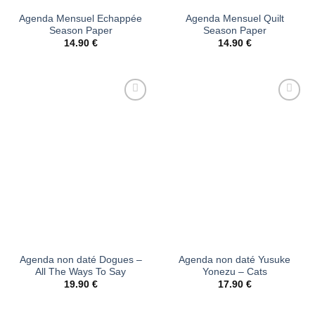
Agenda Mensuel Echappée
Agenda Mensuel Quilt
Season Paper
Season Paper
14.90
€
14.90
€
Ajouter
Ajouter
à la liste
à la liste
d’envies
d’envies
Agenda non daté Dogues –
Agenda non daté Yusuke
All The Ways To Say
Yonezu – Cats
19.90
€
17.90
€