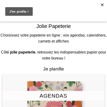
Skip
Livraison gratuite à partir de 98 €
to
content
Jolie Papeterie
Choisissez votre papeterie en ligne : vos agendas, calendriers,
carnets et affiches
Côté
jolie papeterie
, retrouvez les indispensables papier pour
votre bureau !
Je planifie
AGENDAS