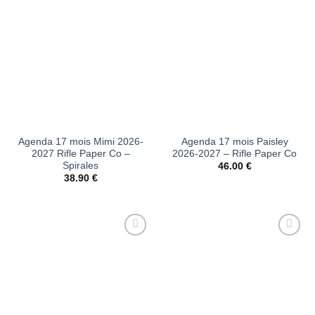
à la liste
à la liste
d’envies
d’envies
Agenda 17 mois Mimi 2026-
Agenda 17 mois Paisley
2027 Rifle Paper Co –
2026-2027 – Rifle Paper Co
Spirales
46.00
€
38.90
€
Ajouter
Ajouter
à la liste
à la liste
d’envies
d’envies