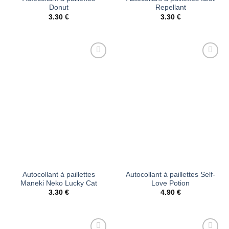
Donut
Repellant
3.30
€
3.30
€
Ajouter
Ajouter
à la liste
à la liste
d’envies
d’envies
Autocollant à paillettes
Autocollant à paillettes Self-
Maneki Neko Lucky Cat
Love Potion
3.30
€
4.90
€