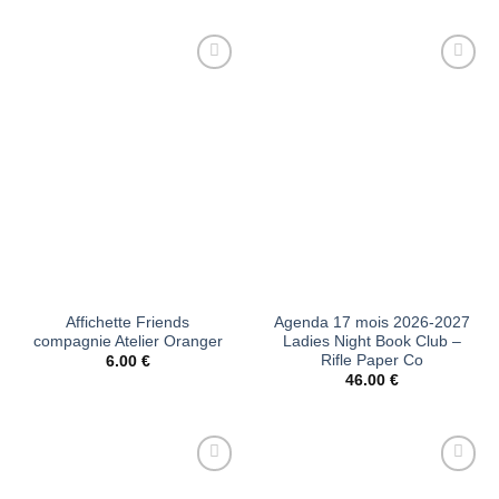
Ajouter
Ajouter
à la liste
à la liste
d’envies
d’envies
Affichette Friends
Agenda 17 mois 2026-2027
compagnie Atelier Oranger
Ladies Night Book Club –
Rifle Paper Co
6.00
€
46.00
€
Ajouter
Ajouter