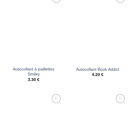
Ajouter
Ajouter
à la liste
à la liste
d’envies
d’envies
Autocollant à paillettes
Autocollant Book Addict
Smiley
4.20
€
3.30
€
Ajouter
Ajouter
à la liste
à la liste
d’envies
d’envies