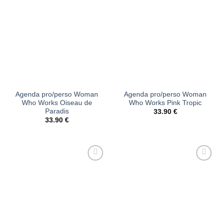
d’envies
d’envies
Agenda pro/perso Woman
Agenda pro/perso Woman
Who Works Oiseau de
Who Works Pink Tropic
Paradis
33.90
€
33.90
€
Ajouter
Ajouter
à la liste
à la liste
d’envies
d’envies