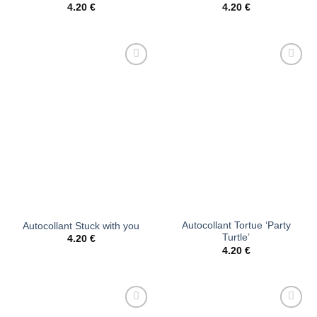
4.20
€
4.20
€
Ajouter
Ajouter
à la liste
à la liste
d’envies
d’envies
Autocollant Tortue ‘Party
Autocollant Stuck with you
Turtle’
4.20
€
4.20
€