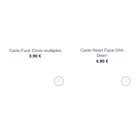
Carte Heart Face Ohh
Carte Fuck Choix multiples
Deer!
3.90
€
4.90
€
Ajouter
Ajouter
à la liste
à la liste
d’envies
d’envies