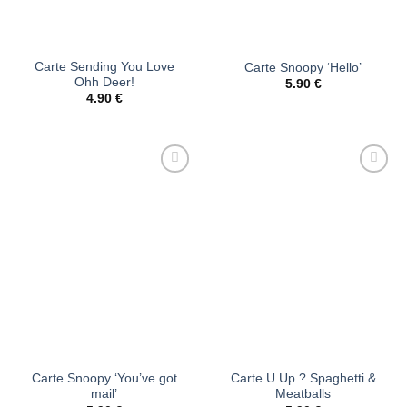
Carte Sending You Love
Carte Snoopy ‘Hello’
Ohh Deer!
5.90
€
4.90
€
Ajouter
Ajouter
à la liste
à la liste
d’envies
d’envies
Carte Snoopy ‘You’ve got
Carte U Up ? Spaghetti &
mail’
Meatballs