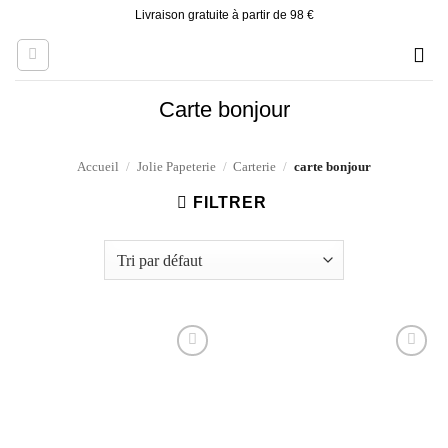
Skip
Livraison gratuite à partir de 98 €
to
content
Carte bonjour
Accueil
/
Jolie Papeterie
/
Carterie
/
carte bonjour
FILTRER
Ajouter
Ajouter
à la liste
à la liste
d’envies
d’envies