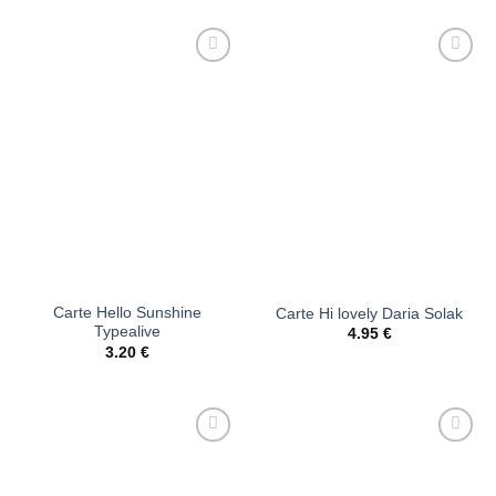
Ajouter
Ajouter
à la liste
à la liste
d’envies
d’envies
Carte Hello Sunshine
Carte Hi lovely Daria Solak
Typealive
4.95
€
3.20
€
Ajouter
Ajouter
à la liste
à la liste
d’envies
d’envies