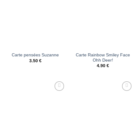
Carte Rainbow Smiley Face
Carte pensées Suzanne
Ohh Deer!
3.50
€
4.90
€
Ajouter
Ajouter
à la liste
à la liste
d’envies
d’envies