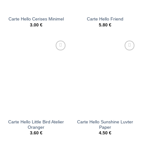
Carte Hello Cerises Minimel
Carte Hello Friend
3.00
€
5.80
€
Ajouter
Ajouter
à la liste
à la liste
d’envies
d’envies
Carte Hello Little Bird Atelier
Carte Hello Sunshine Luvter
Oranger
Paper
3.60
€
4.50
€