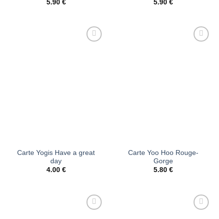
5.90
€
5.90
€
Ajouter
Ajouter
à la liste
à la liste
d’envies
d’envies
Carte Yogis Have a great
Carte Yoo Hoo Rouge-
day
Gorge
4.00
€
5.80
€
Ajouter
Ajouter