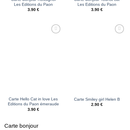
Les Editions du Paon
Les Editions du Paon
3.90
€
3.90
€
Ajouter
Ajouter
à la liste
à la liste
d’envies
d’envies
Carte Hello Cat in love Les
Carte Smiley girl Helen B
Editions du Paon émeraude
2.90
€
3.90
€
Carte bonjour