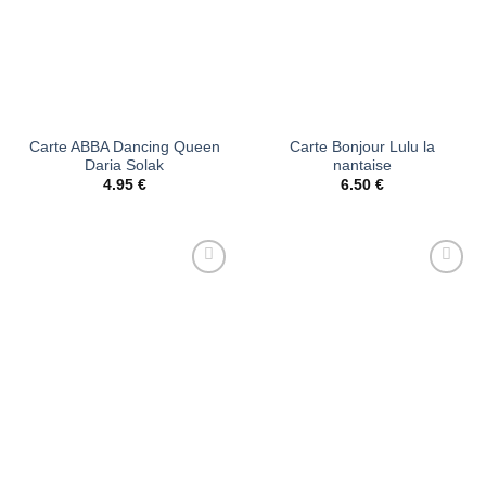
Carte ABBA Dancing Queen
Carte Bonjour Lulu la
Daria Solak
nantaise
4.95
€
6.50
€
Ajouter
Ajouter
à la liste
à la liste
d’envies
d’envies