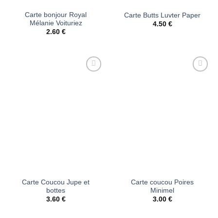
Carte bonjour Royal
Carte Butts Luvter Paper
Mélanie Voituriez
4.50
€
2.60
€
Ajouter
Ajouter
à la liste
à la liste
d’envies
d’envies
Carte Coucou Jupe et
Carte coucou Poires
bottes
Minimel
3.60
€
3.00
€