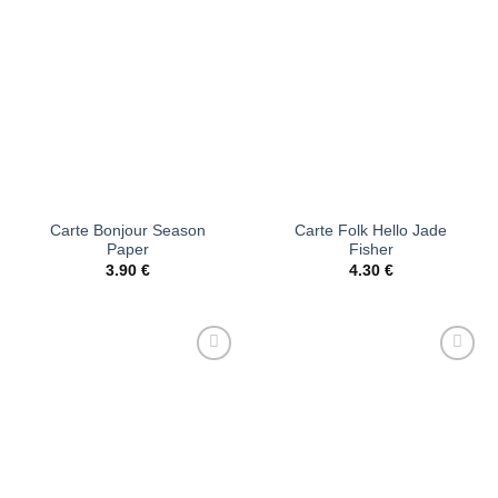
à la liste
à la liste
d’envies
d’envies
Carte Bonjour Season
Carte Folk Hello Jade
Paper
Fisher
3.90
€
4.30
€
Ajouter
Ajouter
à la liste
à la liste
d’envies
d’envies