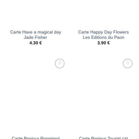
Carte Have a magical day
Carte Happy Day Flowers
Jade Fisher
Les Editions du Paon
4.30
€
3.90
€
Ajouter
Ajouter
à la liste
à la liste
d’envies
d’envies
Carte Bonjour Rossignol
Carte Bonjour Tourist cat