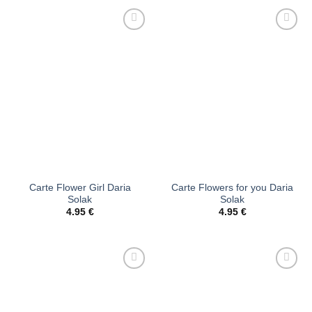
Ajouter
Ajouter
à la liste
à la liste
d’envies
d’envies
Carte Flower Girl Daria
Carte Flowers for you Daria
Solak
Solak
4.95
€
4.95
€
Ajouter
Ajouter
à la liste
à la liste
d’envies
d’envies