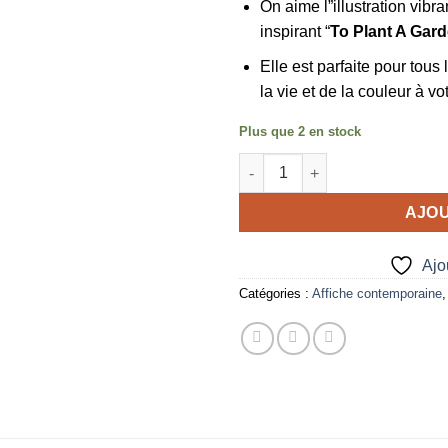
On aime l”illustration vib
inspirant “
To Plant A Gard
Elle est parfaite pour tous
la vie et de la couleur à v
Plus que 2 en stock
quantité de Affiche Garden Sq
AJOU
Ajou
Catégories :
Affiche contemporaine