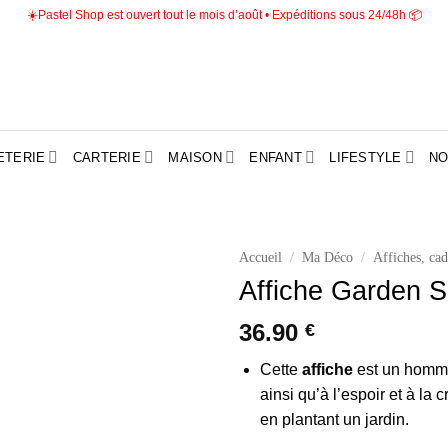
☀️Pastel Shop est ouvert tout le mois d’août • Expéditions sous 24/48h 📦
ETERIE
CARTERIE
MAISON
ENFANT
LIFESTYLE
NO
Accueil
/
Ma Déco
/
Affiches, cad
Affiche Garden 
Ajouter
à la liste
36.90
€
d’envies
Cette
affiche
est un hommag
ainsi qu’à l’espoir et à la
en plantant un jardin.