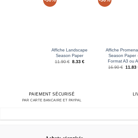
Ajouter
Ajou
à la liste
à la 
d’envies
d’en
+
+
Affiche Landscape
Affiche Promen
Season Paper
Season Paper 
Format A3 ou 
Le
Le
11.90
€
8.33
€
prix
prix
Le
16.90
€
11.83
initial
actuel
prix
était :
est :
initial
11.90 €.
8.33 €.
était :
16.90 
PAIEMENT SÉCURISÉ
L
PAR CARTE BANCAIRE ET PAYPAL