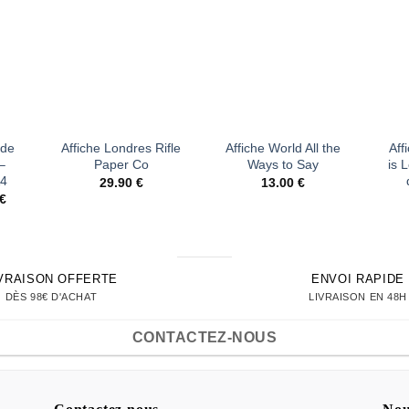
ter
Ajouter
Ajouter
liste
à la liste
à la liste
vies
d’envies
d’envies
+
+
+
ade
Affiche Londres Rifle
Affiche World All the
Aff
–
Paper Co
Ways to Say
is 
A4
29.90
€
13.00
€
Le
€
prix
actuel
est :
€.
11.83 €.
IVRAISON OFFERTE
ENVOI RAPIDE
DÈS 98€ D'ACHAT
LIVRAISON EN 48H
CONTACTEZ-NOUS