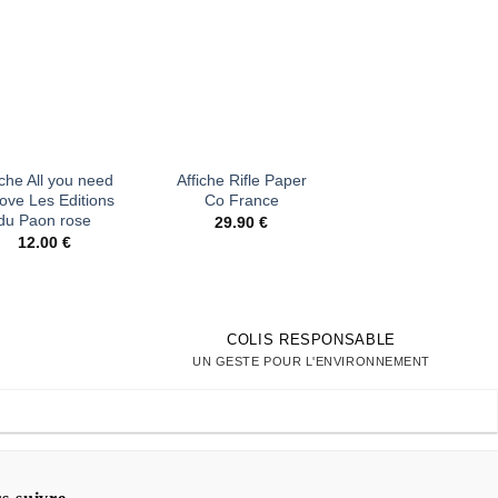
Ajouter
Ajouter
Ajout
à la liste
à la liste
à la li
d’envies
d’envies
d’envi
+
+
iche All you need
Affiche Rifle Paper
Affiche Rifle Pape
Love Les Editions
Co France
Pérou
du Paon rose
29.90
€
29.90
€
12.00
€
COLIS RESPONSABLE
UN GESTE POUR L'ENVIRONNEMENT