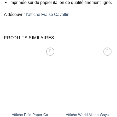
Imprimée sur du papier italien de qualité finement ligné.
A découvrir
l’affiche Fraise Cavallini
PRODUITS SIMILAIRES
Ajouter
Ajouter
à la liste
à la liste
d’envies
d’envies
Affiche Rifle Paper Co
Affiche World All the Ways