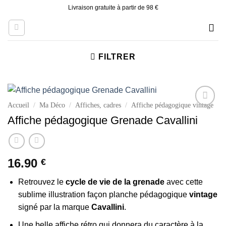
Skip
Livraison gratuite à partir de 98 €
to
content
FILTRER
Accueil
/
Ma Déco
/
Affiches, cadres
/
Affiche pédagogique vintage
Ajouter
Affiche pédagogique Grenade Cavallini
à la liste
d’envies
16.90
€
Retrouvez le
cycle de vie de la grenade
avec cette
sublime illustration façon planche pédagogique
vintage
signé par la marque
Cavallini
.
Une belle affiche rétro qui donnera du caractère à la