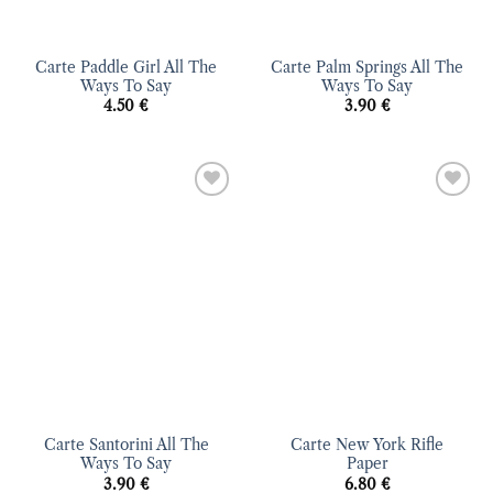
Carte Paddle Girl All The
Carte Palm Springs All The
Ways To Say
Ways To Say
4.50
€
3.90
€
Ajouter
Ajouter
à la liste
à la liste
d’envies
d’envies
Carte Santorini All The
Carte New York Rifle
Ways To Say
Paper
3.90
€
6.80
€