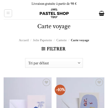
Skip
Livraison gratuite à partir de 98 €
to
content
Carte voyage
Accueil
/
Jolie Papeterie
/
Carterie
/
Carte voyage
FILTRER
-40%
Ajouter
Ajouter
à la liste
à la liste
d’envies
d’envies