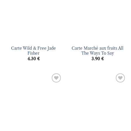
Carte Wild & Free Jade
Carte Marché aux fruits All
Fisher
The Ways To Say
4.30
€
3.90
€
Ajouter
Ajouter
à la liste
à la liste
d’envies
d’envies