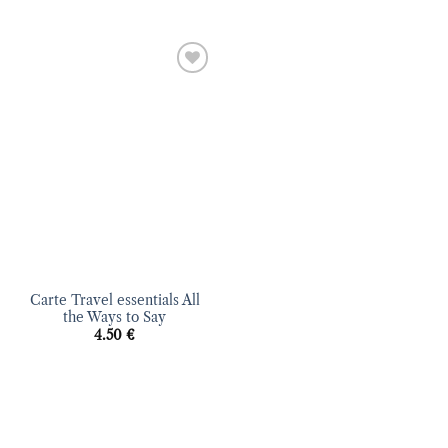
Ajouter
à la liste
d’envies
Carte Travel essentials All
the Ways to Say
4.50
€