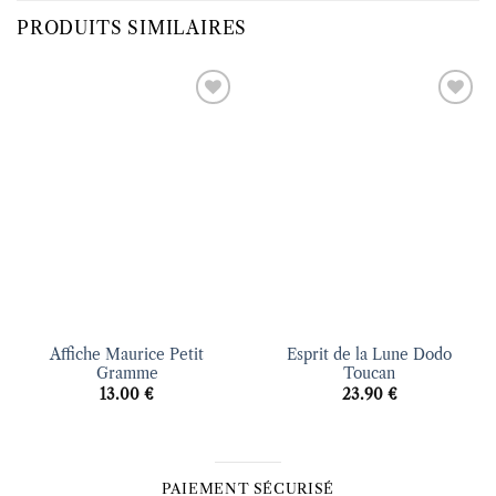
PRODUITS SIMILAIRES
Ajouter
Ajouter
à la liste
à la liste
d’envies
d’envies
Affiche Maurice Petit
Esprit de la Lune Dodo
Gramme
Toucan
13.00
€
23.90
€
PAIEMENT SÉCURISÉ