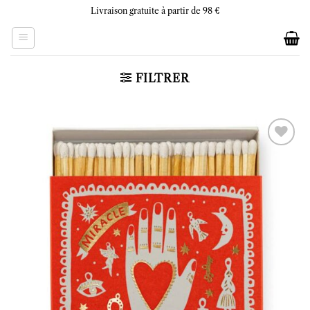
Skip
Livraison gratuite à partir de 98 €
to
content
FILTRER
Ajouter
à la liste
d’envies