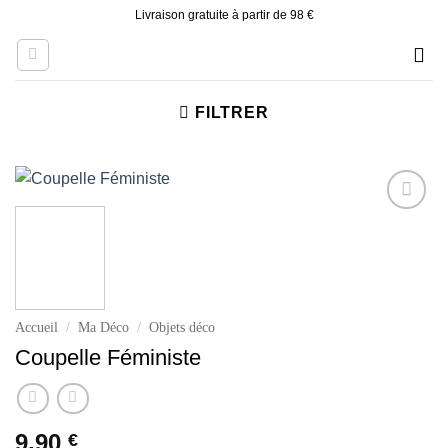
Skip
Livraison gratuite à partir de 98 €
to
content
FILTRER
Ajouter
à la liste
d’envies
Accueil
/
Ma Déco
/
Objets déco
Coupelle Féministe
9.90
€