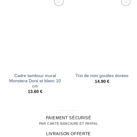
Ajouter
Ajouter
à la liste
à la liste
d’envies
d’envies
Cadre tambour mural
Trio de mini gouttes dorées
Monstera Doré et blanc 10
14.90
€
cm
13.60
€
PAIEMENT SÉCURISÉ
PAR CARTE BANCAIRE ET PAYPAL
LIVRAISON OFFERTE