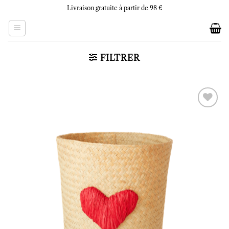
Skip
Livraison gratuite à partir de 98 €
to
content
FILTRER
Ajouter
à la liste
d’envies