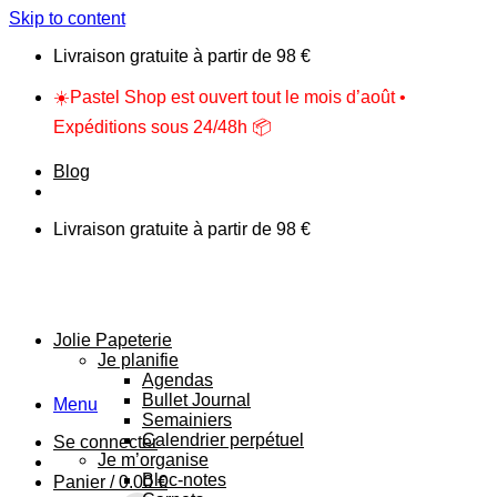
Skip to content
Livraison gratuite à partir de 98 €
☀️Pastel Shop est ouvert tout le mois d’août •
Expéditions sous 24/48h 📦
Blog
Livraison gratuite à partir de 98 €
Jolie Papeterie
Je planifie
Agendas
Bullet Journal
Menu
Semainiers
Calendrier perpétuel
Se connecter
Je m’organise
Bloc-notes
Panier /
0.00
€