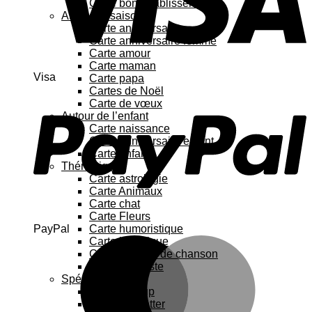
Carte bon rétablissement
Au fil des saisons
Carte anniversaire
Carte anniversaire femme
Carte amour
Carte maman
Visa
Carte papa
Cartes de Noël
Carte de vœux
Autour de l’enfant
Carte naissance
Carte anniversaire enfant
Carte enfant
Thématique
Carte astrologie
Carte Animaux
Carte chat
Carte Fleurs
PayPal
Carte humoristique
Carte botanique
Carte Paroles de chanson
Carte féministe
Spécial
Carte Pop up
Cartes à gratter