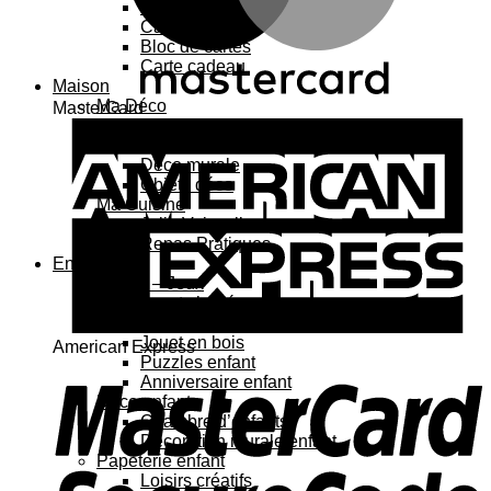
Carte 3D
Carte à sticker
Bloc de cartes
Carte cadeau
Maison
Ma Déco
MasterCard
Affiches, cadres
Porte-affiche
Déco murale
Objets déco
Ma Cuisine
Jolie Vaisselle
Repas Pratiques
Enfant
Jouets – Jeux
Jouets bébé
Jouets enfant
Jouet en bois
American Express
Puzzles enfant
Anniversaire enfant
Déco enfant
Chambre d’enfants
Décoration murale enfant
Papeterie enfant
Loisirs créatifs