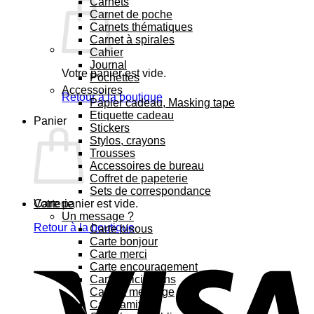
Carnets
Carnet de poche
Carnets thématiques
Carnet à spirales
Cahier
Journal
Votre panier est vide.
Pochettes
Accessoires
Retour à la boutique
Papier cadeau, Masking tape
Etiquette cadeau
Panier
Stickers
Stylos, crayons
Trousses
Accessoires de bureau
Coffret de papeterie
Sets de correspondance
Votre panier est vide.
Carterie
Un message ?
Retour à la boutique
Carte bisous
Carte bonjour
Carte merci
Carte encouragement
Carte félicitations
Carte à message
Carte amitié