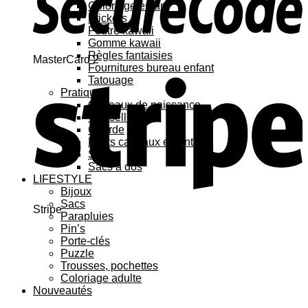
Coloriage enfant
Stickers
Feutre kawaii
Gomme kawaii
Règles fantaisies
MasterCard 2
Fournitures bureau enfant
Tatouage
Pratique
Cadeaux de naissance
Vaisselle
Gourde
Petits cadeaux enfant
Sacs
Sacs à dos
LIFESTYLE
Bijoux
Sacs
Stripe
Parapluies
Pin’s
Porte-clés
Puzzle
Trousses, pochettes
Coloriage adulte
Nouveautés