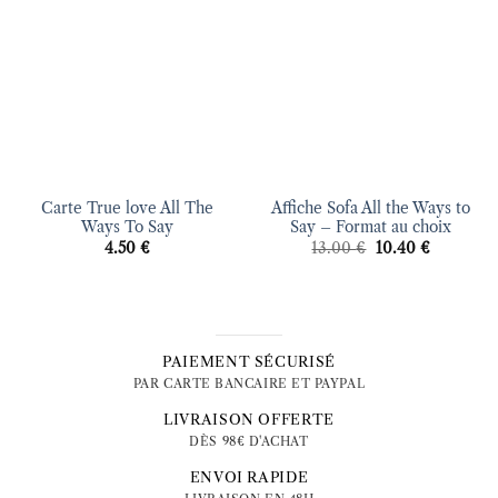
d’envies
d’envies
Carte True love All The
Affiche Sofa All the Ways to
Ways To Say
Say – Format au choix
Le
Le
4.50
€
13.00
€
10.40
€
prix
prix
initial
actuel
était :
est :
13.00 €.
10.40 €.
PAIEMENT SÉCURISÉ
PAR CARTE BANCAIRE ET PAYPAL
LIVRAISON OFFERTE
DÈS 98€ D'ACHAT
ENVOI RAPIDE