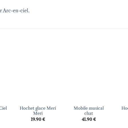
r Arc-en-ciel.
uter
Ajouter
Ajouter
liste
à la liste
à la liste
vies
d’envies
d’envies
+
+
+
Ciel
Hochet glace Meri
Mobile musical
Ho
Meri
chat
19.90
€
41.90
€