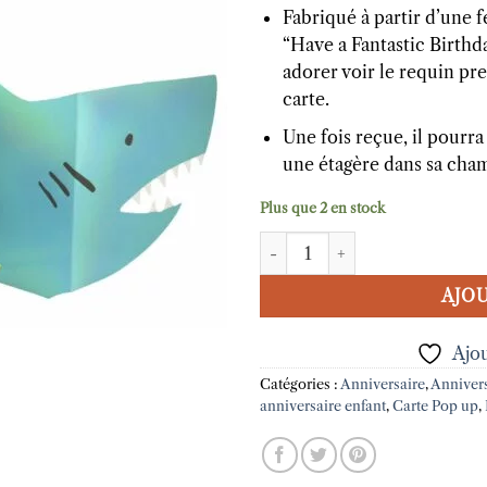
Fabriqué à partir d’une f
“Have a Fantastic Birthda
adorer voir le requin pr
carte.
Une fois reçue, il pourra
une étagère dans sa cha
Plus que 2 en stock
quantité de Carte anniversair
AJOU
Ajou
Catégories :
Anniversaire
,
Annivers
anniversaire enfant
,
Carte Pop up
,