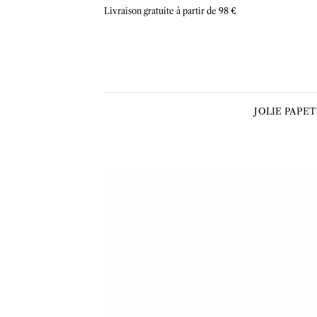
Skip
Livraison gratuite à partir de 98 €
to
content
JOLIE PAPE