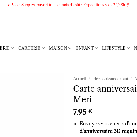
☀️Pastel Shop est ouvert tout le mois d’août • Expéditions sous 24/48h 📦
TERIE
CARTERIE
MAISON
ENFANT
LIFESTYLE
N
Accueil
/
Idées cadeaux enfant
/
A
Carte anniversa
Ajouter
Meri
à la liste
d’envies
7.95
€
Envoyez vos voeux d’anni
d’anniversaire 3D requi