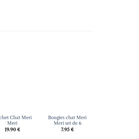
Ajouter
Ajouter
Ajout
à la liste
à la liste
à la li
d’envies
d’envies
d’envi
+
+
chet Chat Meri
Bougies chat Meri
Lune et étoile e
Meri
Meri set de 6
laine Meri Mer
19.90
€
7.95
€
22.00
€