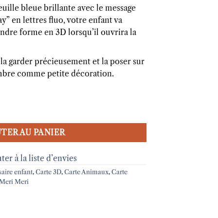
euille bleue brillante avec le message
y” en lettres fluo, votre enfant va
endre forme en 3D lorsqu’il ouvrira la
 la garder précieusement et la poser sur
mbre comme petite décoration.
e 3D Requin Meri Meri
TER AU PANIER
ter à la liste d’envies
aire enfant
,
Carte 3D
,
Carte Animaux
,
Carte
Meri Meri