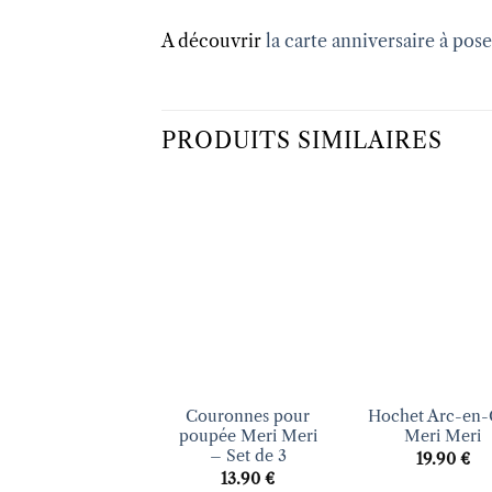
A découvrir
la carte anniversaire à pose
PRODUITS SIMILAIRES
Ajouter
Ajo
à la liste
à la 
d’envies
d’en
+
+
Couronnes pour
Hochet Arc-en-
poupée Meri Meri
Meri Meri
– Set de 3
19.90
€
13.90
€