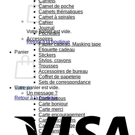
Carnets
Carnet de poche
Carnets thématiques
Carnet à spirales
Cahier
Journal
Votre panier est vide.
Pochettes
Accessoires
Retour à la boutique
Papier cadeau, Masking tape
Etiquette cadeau
Panier
Stickers
Stylos, crayons
Trousses
Accessoires de bureau
Coffret de papeterie
Sets de correspondance
Votre panier est vide.
Carterie
Un message ?
Retour à la boutique
Carte bisous
Carte bonjour
Carte merci
Carte encouragement
Carte félicitations
Carte à message
Carte amitié