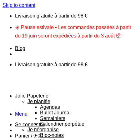
Skip to content
Livraison gratuite à partir de 98 €
☀️ Pause estivale • Les commandes passées à partir
du 19 juin seront expédiées à partir du 3 août 📦
Blog
Livraison gratuite à partir de 98 €
Jolie Papeterie
Je planifie
Agendas
Bullet Journal
Menu
Semainiers
Calendrier perpétuel
Se connecter
Je m’organise
Bloc-notes
Panier /
0.00
€