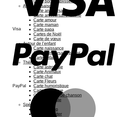
Carte bon rétablissement
Au fil des saisons
Carte anniversaire
Carte anniversaire femme
Carte amour
Carte maman
Visa
Carte papa
Cartes de Noël
Carte de vœux
Autour de l’enfant
Carte naissance
Carte anniversaire enfant
Carte enfant
Thématique
Carte astrologie
Carte Animaux
Carte chat
Carte Fleurs
PayPal
Carte humoristique
Carte botanique
Carte Paroles de chanson
Carte féministe
Spécial
Carte Pop up
Cartes à gratter