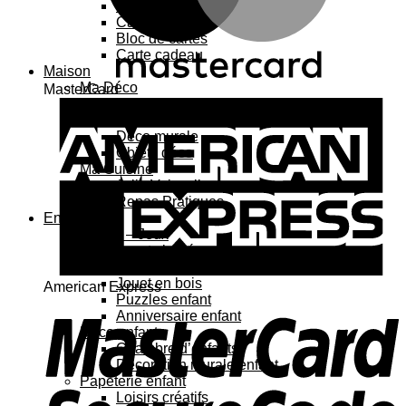
Carte 3D
Carte à sticker
Bloc de cartes
Carte cadeau
Maison
Ma Déco
MasterCard
Affiches, cadres
Porte-affiche
Déco murale
Objets déco
Ma Cuisine
Jolie Vaisselle
Repas Pratiques
Enfant
Jouets – Jeux
Jouets bébé
Jouets enfant
Jouet en bois
American Express
Puzzles enfant
Anniversaire enfant
Déco enfant
Chambre d’enfants
Décoration murale enfant
Papeterie enfant
Loisirs créatifs