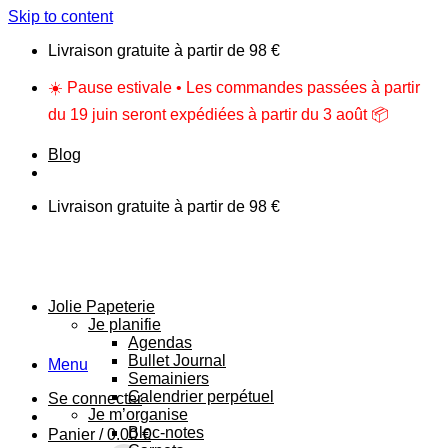
Skip to content
Livraison gratuite à partir de 98 €
☀️ Pause estivale • Les commandes passées à partir
du 19 juin seront expédiées à partir du 3 août 📦
Blog
Livraison gratuite à partir de 98 €
Jolie Papeterie
Je planifie
Agendas
Bullet Journal
Menu
Semainiers
Calendrier perpétuel
Se connecter
Je m’organise
Bloc-notes
Panier /
0.00
€