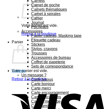
Carnets
Carnet de poche
Carnets thématiques
Carnet à spirales
Cahier
Journal
Votre panier est vide.
Pochettes
Accessoires
Retour à la boutique
Papier cadeau, Masking tape
Etiquette cadeau
Panier
Stickers
Stylos, crayons
Trousses
Accessoires de bureau
Coffret de papeterie
Sets de correspondance
Votre panier est vide.
Carterie
Un message ?
Retour à la boutique
Carte bisous
Carte bonjour
Carte merci
Carte encouragement
Carte félicitations
Carte à message
Carte amitié