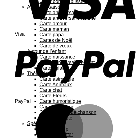
Carte bon rétablissement
Au fil des saisons
Carte anniversaire
Carte anniversaire femme
Carte amour
Carte maman
Visa
Carte papa
Cartes de Noël
Carte de vœux
Autour de l’enfant
Carte naissance
Carte anniversaire enfant
Carte enfant
Thématique
Carte astrologie
Carte Animaux
Carte chat
Carte Fleurs
PayPal
Carte humoristique
Carte botanique
Carte Paroles de chanson
Carte féministe
Spécial
Carte Pop up
Cartes à gratter