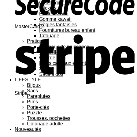
Coloriage enfant
Stickers
Feutre kawaii
Gomme kawaii
Règles fantaisies
MasterCard 2
Fournitures bureau enfant
Tatouage
Pratique
Cadeaux de naissance
Vaisselle
Gourde
Petits cadeaux enfant
Sacs
Sacs à dos
LIFESTYLE
Bijoux
Sacs
Stripe
Parapluies
Pin’s
Porte-clés
Puzzle
Trousses, pochettes
Coloriage adulte
Nouveautés