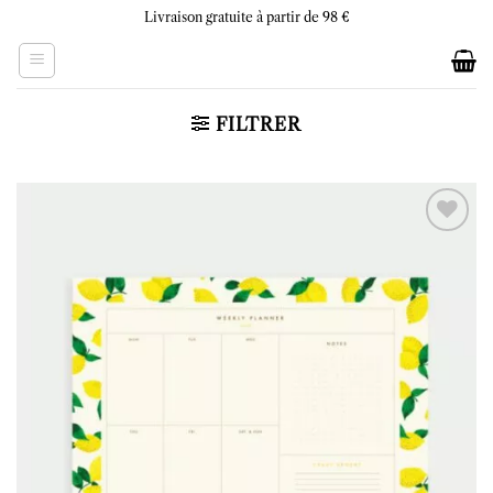
Skip
Livraison gratuite à partir de 98 €
to
content
FILTRER
Ajouter
à la liste
d’envies