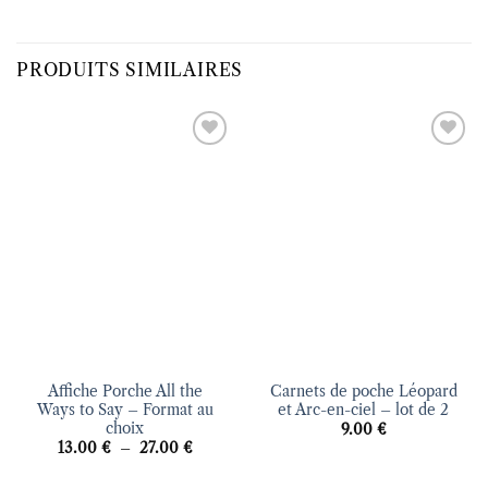
PRODUITS SIMILAIRES
Ajouter
Ajouter
à la liste
à la liste
d’envies
d’envies
Affiche Porche All the
Carnets de poche Léopard
Ways to Say – Format au
et Arc-en-ciel – lot de 2
choix
9.00
€
Plage
13.00
€
–
27.00
€
de
prix :