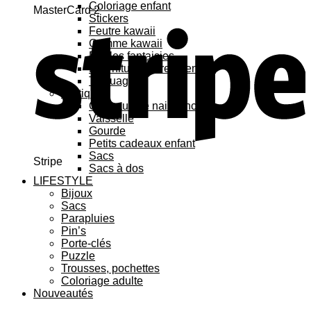
Coloriage enfant
MasterCard 2
Stickers
Feutre kawaii
Gomme kawaii
Règles fantaisies
Fournitures bureau enfant
Tatouage
Pratique
Cadeaux de naissance
Vaisselle
Gourde
Petits cadeaux enfant
Sacs
Stripe
Sacs à dos
LIFESTYLE
Bijoux
Sacs
Parapluies
Pin’s
Porte-clés
Puzzle
Trousses, pochettes
Coloriage adulte
Nouveautés