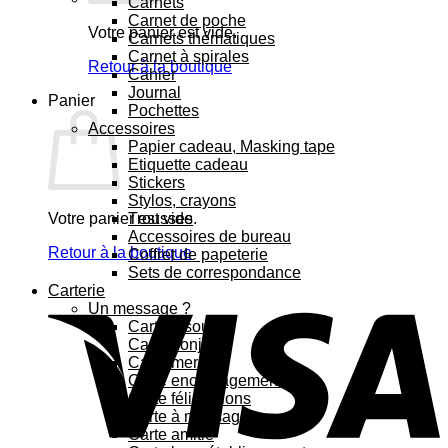
Carnets
Carnet de poche
Votre panier est vide.
Carnets thématiques
Carnet à spirales
Retour à la boutique
Cahier
Journal
Panier
Pochettes
Accessoires
Papier cadeau, Masking tape
Etiquette cadeau
Stickers
Stylos, crayons
Votre panier est vide.
Trousses
Accessoires de bureau
Retour à la boutique
Coffret de papeterie
Sets de correspondance
Carterie
Un message ?
Carte bisous
Carte bonjour
Carte merci
Carte encouragement
Carte félicitations
Carte à message
Carte amitié