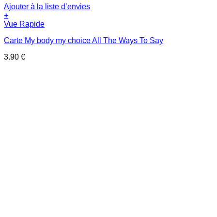
Ajouter à la liste d’envies
+
Vue Rapide
Carte My body my choice All The Ways To Say
3.90
€