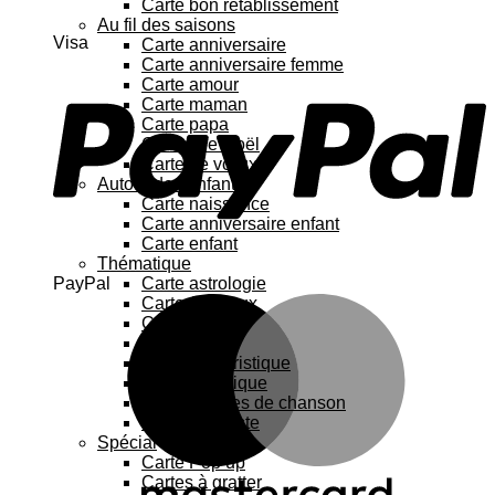
Carte bon rétablissement
Au fil des saisons
Visa
Carte anniversaire
Carte anniversaire femme
Carte amour
Carte maman
Carte papa
Cartes de Noël
Carte de vœux
Autour de l’enfant
Carte naissance
Carte anniversaire enfant
Carte enfant
Thématique
PayPal
Carte astrologie
Carte Animaux
Carte chat
Carte Fleurs
Carte humoristique
Carte botanique
Carte Paroles de chanson
Carte féministe
Spécial
Carte Pop up
Cartes à gratter