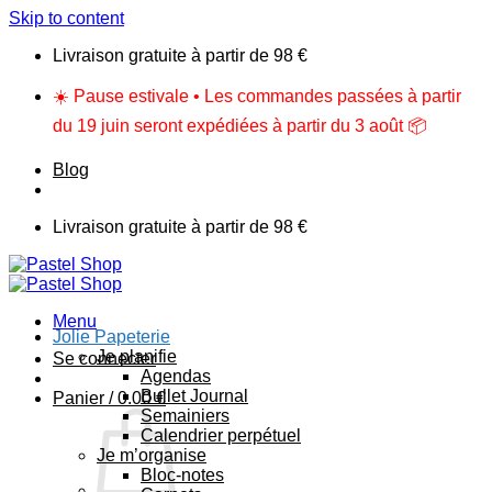
Skip to content
Livraison gratuite à partir de 98 €
☀️ Pause estivale • Les commandes passées à partir
du 19 juin seront expédiées à partir du 3 août 📦
Blog
Livraison gratuite à partir de 98 €
Menu
Jolie Papeterie
Je planifie
Se connecter
Agendas
Bullet Journal
Panier /
0.00
€
Semainiers
Calendrier perpétuel
Je m’organise
Bloc-notes