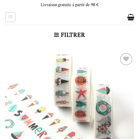
Skip
Livraison gratuite à partir de 98 €
to
content
FILTRER
Ajouter
à la liste
d’envies