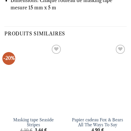
Dimensions: Chaque rouleau de masking tape
mesure 15 mm x 5 m
PRODUITS SIMILAIRES
-20%
Ajouter
Ajouter
à la liste
à la liste
d’envies
d’envies
Masking tape Seaside
Papier cadeau Fox & Bears
Stripes
All The Ways To Say
Le
Le
4.30
€
3.44
€
4.90
€