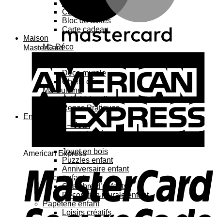
Carte 3D
Carte à sticker
Bloc de cartes
Carte cadeau
Maison
Ma Déco
MasterCard
Affiches, cadres
Porte-affiche
Déco murale
Objets déco
Ma Cuisine
Jolie Vaisselle
Repas Pratiques
Enfant
Jouets – Jeux
Jouets bébé
Jouets enfant
Jouet en bois
American Express
Puzzles enfant
Anniversaire enfant
Déco enfant
Chambre d’enfants
Décoration murale enfant
Papeterie enfant
Loisirs créatifs