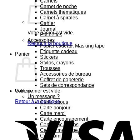
Carnets
Carnet de poche
Carnets thématiques
Carnet à spirales
Cahier
Journal
Votre panier est vide.
Pochettes
Accessoires
Retour à la boutique
Papier cadeau, Masking tape
Etiquette cadeau
Panier
Stickers
Stylos, crayons
Trousses
Accessoires de bureau
Coffret de papeterie
Sets de correspondance
Votre panier est vide.
Carterie
Un message ?
Retour à la boutique
Carte bisous
Carte bonjour
Carte merci
Carte encouragement
Carte félicitations
Carte à message
Carte amitié