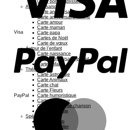
Carte bon rétablissement
Au fil des saisons
Carte anniversaire
Carte anniversaire femme
Carte amour
Carte maman
Visa
Carte papa
Cartes de Noël
Carte de vœux
Autour de l’enfant
Carte naissance
Carte anniversaire enfant
Carte enfant
Thématique
Carte astrologie
Carte Animaux
Carte chat
Carte Fleurs
PayPal
Carte humoristique
Carte botanique
Carte Paroles de chanson
Carte féministe
Spécial
Carte Pop up
Cartes à gratter