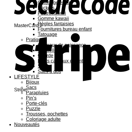
Coloriage enfant
Stickers
Feutre kawaii
Gomme kawaii
Règles fantaisies
MasterCard 2
Fournitures bureau enfant
Tatouage
Pratique
Cadeaux de naissance
Vaisselle
Gourde
Petits cadeaux enfant
Sacs
Sacs à dos
LIFESTYLE
Bijoux
Sacs
Stripe
Parapluies
Pin’s
Porte-clés
Puzzle
Trousses, pochettes
Coloriage adulte
Nouveautés