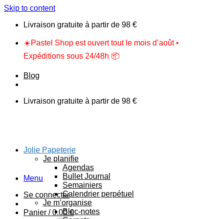
Skip to content
Livraison gratuite à partir de 98 €
☀️Pastel Shop est ouvert tout le mois d’août •
Expéditions sous 24/48h 📦
Blog
Livraison gratuite à partir de 98 €
Jolie Papeterie
Je planifie
Agendas
Bullet Journal
Menu
Semainiers
Calendrier perpétuel
Se connecter
Je m’organise
Bloc-notes
Panier /
0.00
€