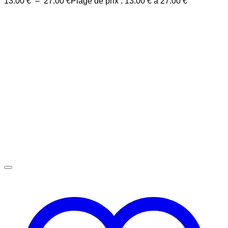
13.00
€
–
27.00
€
Plage de prix : 13.00 € à 27.00 €