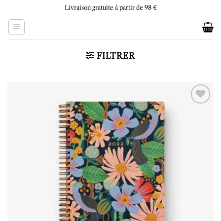
Skip
Livraison gratuite à partir de 98 €
to
content
FILTRER
Ajouter
à la liste
d’envies