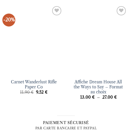
-20%
Ajouter
Ajouter
à la liste
à la liste
d’envies
d’envies
Carnet Wanderlust Rifle
Affiche Dream House All
Paper Co
the Ways to Say – Format
au choix
Le
Le
11.90
€
9.52
€
prix
prix
Plage
13.00
€
–
27.00
€
initial
actuel
de
était :
est :
prix :
11.90 €.
9.52 €.
13.00 €
à
27.00 €
PAIEMENT SÉCURISÉ
PAR CARTE BANCAIRE ET PAYPAL