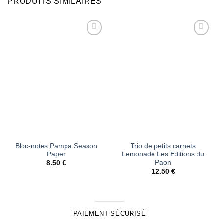
PRODUITS SIMILAIRES
Ajouter
Ajouter
à la liste
à la liste
d’envies
d’envies
Bloc-notes Pampa Season
Trio de petits carnets
Paper
Lemonade Les Editions du
Paon
8.50
€
12.50
€
PAIEMENT SÉCURISÉ