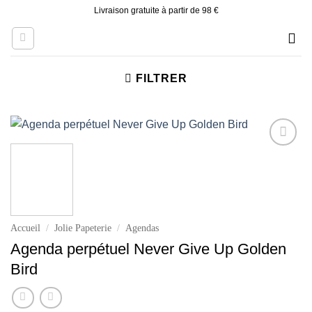
Skip
Livraison gratuite à partir de 98 €
to
content
FILTRER
Ajouter
à la liste
d’envies
Accueil
/
Jolie Papeterie
/
Agendas
Agenda perpétuel Never Give Up Golden
Bird