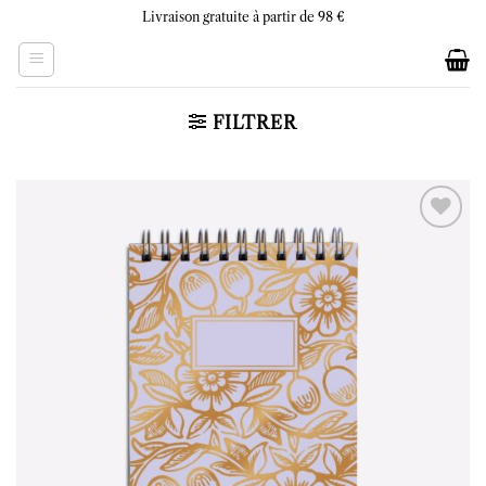
Skip
Livraison gratuite à partir de 98 €
to
content
FILTRER
Ajouter
à la liste
d’envies