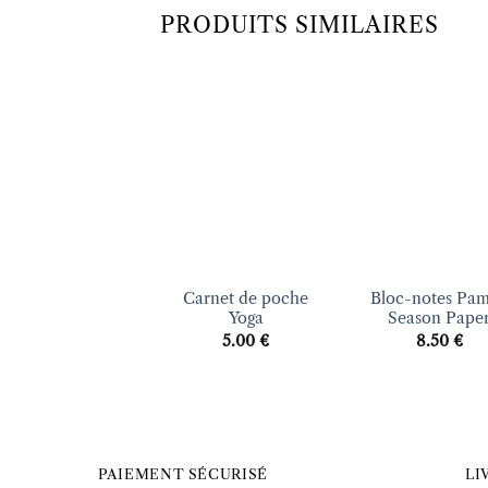
PRODUITS SIMILAIRES
Ajouter
Ajo
à la liste
à la 
d’envies
d’en
+
+
Carnet de poche
Bloc-notes Pa
Yoga
Season Pape
5.00
€
8.50
€
PAIEMENT SÉCURISÉ
LI