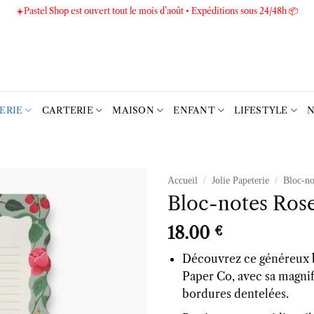
☀️Pastel Shop est ouvert tout le mois d’août • Expéditions sous 24/48h 📦
TERIE
CARTERIE
MAISON
ENFANT
LIFESTYLE
N
Accueil
/
Jolie Papeterie
/
Bloc-no
Bloc-notes Rose
Ajouter
à la liste
18.00
€
d’envies
Découvrez ce généreux
Paper Co, avec sa magnifi
bordures dentelées.