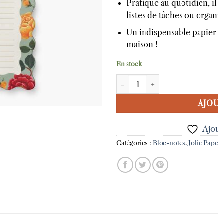
Pratique au quotidien, 
listes de tâches ou organ
Un indispensable papier 
maison !
En stock
quantité de Bloc-notes Roses 
AJOU
Ajou
Catégories :
Bloc-notes
,
Jolie Pape