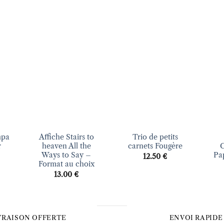
uter
Ajouter
Ajouter
liste
à la liste
à la liste
vies
d’envies
d’envies
+
+
+
mpa
Affiche Stairs to
Trio de petits
r
heaven All the
carnets Fougère
C
Ways to Say –
Pa
12.50
€
Format au choix
13.00
€
VRAISON OFFERTE
ENVOI RAPIDE