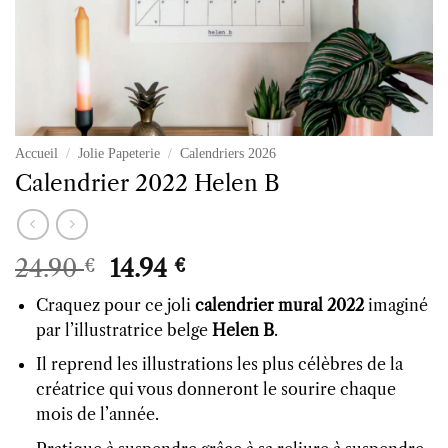
Accueil
/
Jolie Papeterie
/
Calendriers 2026
Calendrier 2022 Helen B
Le
Le
24.90
14.94
€
€
prix
prix
Craquez pour ce joli
calendrier mural 2022
imaginé
initial
actuel
par l’illustratrice belge
Helen B
.
était :
est :
24.90 €.
14.94 €.
Il reprend les illustrations les plus célèbres de la
créatrice qui vous donneront le sourire chaque
mois de l’année.