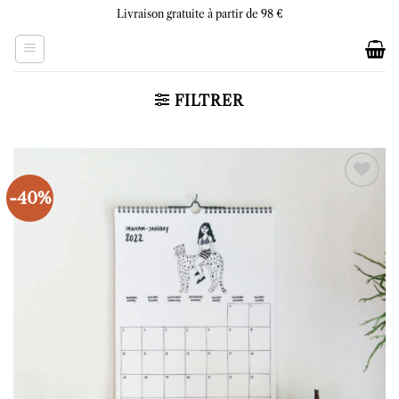
Skip
Livraison gratuite à partir de 98 €
to
content
FILTRER
-40%
Ajouter
à la liste
d’envies