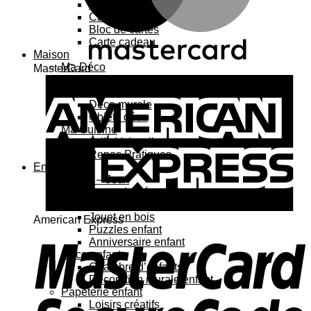
Carte 3D
Carte à sticker
Bloc de cartes
Carte cadeau
Maison
Ma Déco
MasterCard
Affiches, cadres
Porte-affiche
Déco murale
Objets déco
Ma Cuisine
Jolie Vaisselle
Repas Pratiques
Enfant
Jouets – Jeux
Jouets bébé
Jouets enfant
Jouet en bois
American Express
Puzzles enfant
Anniversaire enfant
Déco enfant
Chambre d’enfants
Décoration murale enfant
Papeterie enfant
Loisirs créatifs