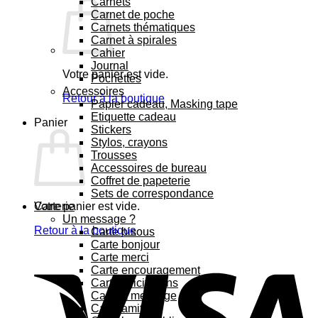
Carnets
Carnet de poche
Carnets thématiques
Carnet à spirales
Cahier
Journal
Votre panier est vide.
Pochettes
Accessoires
Retour à la boutique
Papier cadeau, Masking tape
Etiquette cadeau
Panier
Stickers
Stylos, crayons
Trousses
Accessoires de bureau
Coffret de papeterie
Sets de correspondance
Votre panier est vide.
Carterie
Un message ?
Retour à la boutique
Carte bisous
Carte bonjour
Carte merci
Carte encouragement
Carte félicitations
Carte à message
Carte amitié