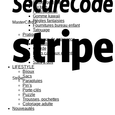
Coloriage enfant
Stickers
Feutre kawaii
Gomme kawaii
Règles fantaisies
MasterCard 2
Fournitures bureau enfant
Tatouage
Pratique
Cadeaux de naissance
Vaisselle
Gourde
Petits cadeaux enfant
Sacs
Sacs à dos
LIFESTYLE
Bijoux
Sacs
Stripe
Parapluies
Pin’s
Porte-clés
Puzzle
Trousses, pochettes
Coloriage adulte
Nouveautés