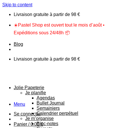
Skip to content
Livraison gratuite à partir de 98 €
☀️Pastel Shop est ouvert tout le mois d’août •
Expéditions sous 24/48h 📦
Blog
Livraison gratuite à partir de 98 €
Jolie Papeterie
Je planifie
Agendas
Bullet Journal
Menu
Semainiers
Calendrier perpétuel
Se connecter
Je m’organise
Bloc-notes
Panier /
0.00
€