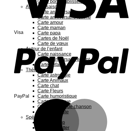
Carte bon rétablissement
Au fil des saisons
Carte anniversaire
Carte anniversaire femme
Carte amour
Carte maman
Visa
Carte papa
Cartes de Noël
Carte de vœux
Autour de l’enfant
Carte naissance
Carte anniversaire enfant
Carte enfant
Thématique
Carte astrologie
Carte Animaux
Carte chat
Carte Fleurs
PayPal
Carte humoristique
Carte botanique
Carte Paroles de chanson
Carte féministe
Spécial
Carte Pop up
Cartes à gratter