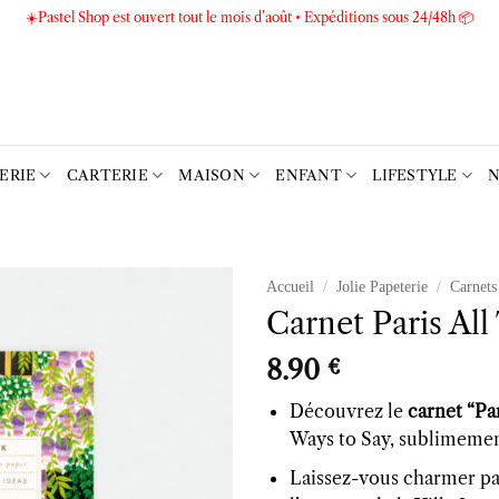
☀️Pastel Shop est ouvert tout le mois d’août • Expéditions sous 24/48h 📦
TERIE
CARTERIE
MAISON
ENFANT
LIFESTYLE
N
Accueil
/
Jolie Papeterie
/
Carnets
Carnet Paris Al
Ajouter
à la liste
8.90
€
d’envies
Découvrez le
carnet “Pa
Ways to Say, sublimement
Laissez-vous charmer par