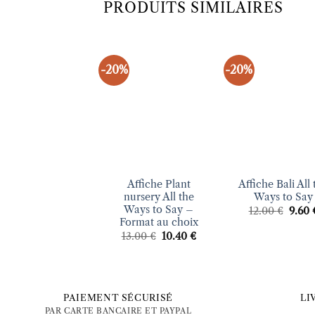
PRODUITS SIMILAIRES
-20%
-20%
Ajouter
Ajo
à la liste
à la 
d’envies
d’en
+
+
Affiche Plant
Affiche Bali All
nursery All the
Ways to Say
Ways to Say –
Le
12.00
€
9.60
prix
Format au choix
initial
Le
Le
13.00
€
10.40
€
était :
prix
prix
12.00
initial
actuel
était :
est :
13.00 €.
10.40 €.
PAIEMENT SÉCURISÉ
LI
PAR CARTE BANCAIRE ET PAYPAL