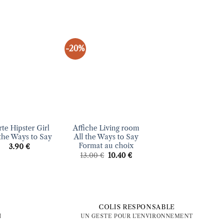
-20%
Ajouter
Ajouter
Ajout
à la liste
à la liste
à la li
d’envies
d’envies
d’envi
+
+
te Hipster Girl
Affiche Living room
Carte Superman A
 the Ways to Say
All the Ways to Say
The Ways To Sa
Format au choix
3.90
€
3.90
€
Le
Le
13.00
€
10.40
€
prix
prix
initial
actuel
était :
est :
13.00 €.
10.40 €.
COLIS RESPONSABLE
H
UN GESTE POUR L'ENVIRONNEMENT