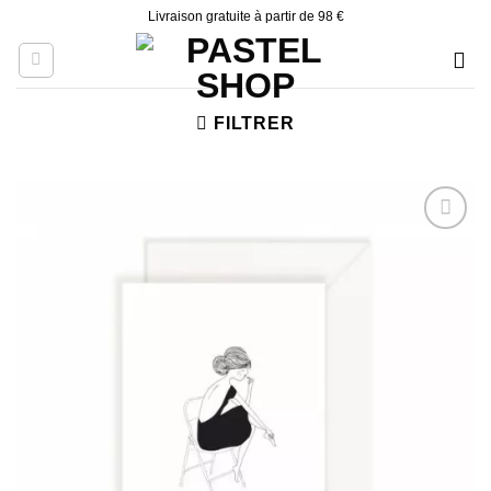
Skip
Livraison gratuite à partir de 98 €
to
content
FILTRER
Ajouter
à la liste
d’envies