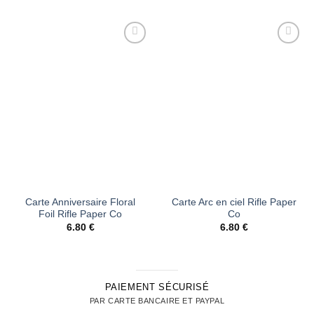
Ajouter
Ajouter
à la liste
à la liste
d’envies
d’envies
Carte Anniversaire Floral
Carte Arc en ciel Rifle Paper
Foil Rifle Paper Co
Co
6.80
€
6.80
€
PAIEMENT SÉCURISÉ
PAR CARTE BANCAIRE ET PAYPAL