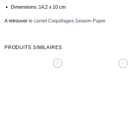
Dimensions: 14,2 x 10 cm
A retrouver
le carnet Coquillages Season Paper
PRODUITS SIMILAIRES
Ajouter
Ajouter
à la liste
à la liste
d’envies
d’envies