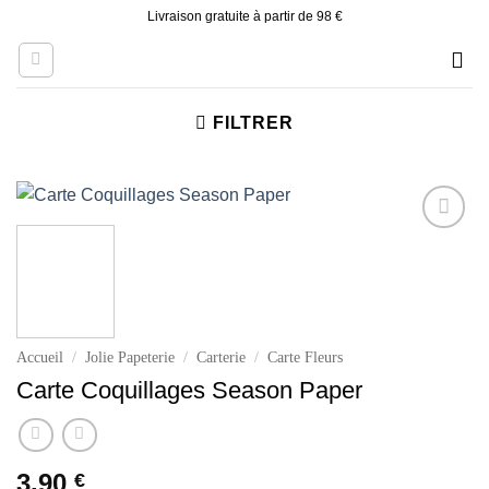
Skip
Livraison gratuite à partir de 98 €
to
content
FILTRER
Ajouter
à la liste
d’envies
Accueil
/
Jolie Papeterie
/
Carterie
/
Carte Fleurs
Carte Coquillages Season Paper
3.90
€