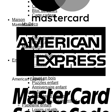
Carte 3D
Carte à sticker
Bloc de cartes
Carte cadeau
Maison
Ma Déco
MasterCard
Affiches, cadres
Porte-affiche
Déco murale
Objets déco
Ma Cuisine
Jolie Vaisselle
Repas Pratiques
Enfant
Jouets – Jeux
Jouets bébé
Jouets enfant
Jouet en bois
American Express
Puzzles enfant
Anniversaire enfant
Déco enfant
Chambre d’enfants
Décoration murale enfant
Papeterie enfant
Loisirs créatifs