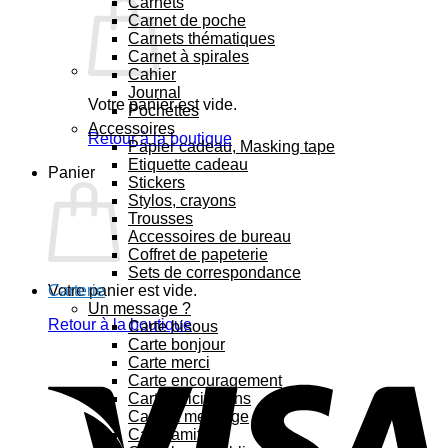
Carnets
Carnet de poche
Carnets thématiques
Carnet à spirales
Cahier
Journal
Votre panier est vide.
Pochettes
Accessoires
Retour à la boutique
Papier cadeau, Masking tape
Etiquette cadeau
Panier
Stickers
Stylos, crayons
Trousses
Accessoires de bureau
Coffret de papeterie
Sets de correspondance
Votre panier est vide.
Carterie
Un message ?
Retour à la boutique
Carte bisous
Carte bonjour
Carte merci
Carte encouragement
Carte félicitations
Carte à message
Carte amitié