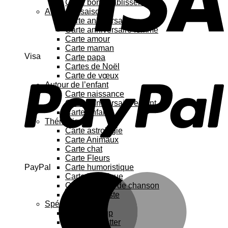
Carte bon rétablissement
Au fil des saisons
Carte anniversaire
Carte anniversaire femme
Carte amour
Carte maman
Visa
Carte papa
Cartes de Noël
Carte de vœux
Autour de l’enfant
Carte naissance
Carte anniversaire enfant
Carte enfant
Thématique
Carte astrologie
Carte Animaux
Carte chat
Carte Fleurs
PayPal
Carte humoristique
Carte botanique
Carte Paroles de chanson
Carte féministe
Spécial
Carte Pop up
Cartes à gratter