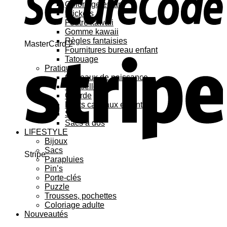
Coloriage enfant
Stickers
Feutre kawaii
Gomme kawaii
Règles fantaisies
MasterCard 2
Fournitures bureau enfant
Tatouage
Pratique
Cadeaux de naissance
Vaisselle
Gourde
Petits cadeaux enfant
Sacs
Sacs à dos
LIFESTYLE
Bijoux
Sacs
Stripe
Parapluies
Pin’s
Porte-clés
Puzzle
Trousses, pochettes
Coloriage adulte
Nouveautés