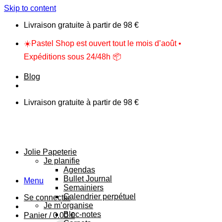
Skip to content
Livraison gratuite à partir de 98 €
☀️Pastel Shop est ouvert tout le mois d’août •
Expéditions sous 24/48h 📦
Blog
Livraison gratuite à partir de 98 €
Jolie Papeterie
Je planifie
Agendas
Bullet Journal
Menu
Semainiers
Calendrier perpétuel
Se connecter
Je m’organise
Bloc-notes
Panier /
0.00
€