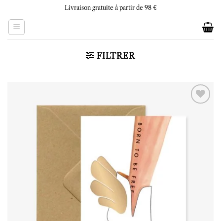
Skip
Livraison gratuite à partir de 98 €
to
content
FILTRER
Ajouter
à la liste
d’envies