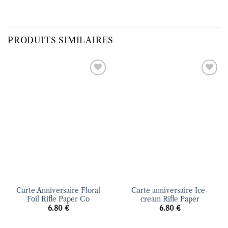
PRODUITS SIMILAIRES
Ajouter
Ajouter
à la liste
à la liste
d’envies
d’envies
Carte Anniversaire Floral
Carte anniversaire Ice-
Foil Rifle Paper Co
cream Rifle Paper
6.80
€
6.80
€