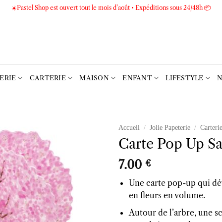
☀️Pastel Shop est ouvert tout le mois d’août • Expéditions sous 24/48h 📦
TERIE
CARTERIE
MAISON
ENFANT
LIFESTYLE
N
Accueil
/
Jolie Papeterie
/
Carteri
Carte Pop Up S
Ajouter
à la liste
7.00
€
d’envies
Une carte pop-up qui dév
en fleurs en volume.
Autour de l’arbre, une s