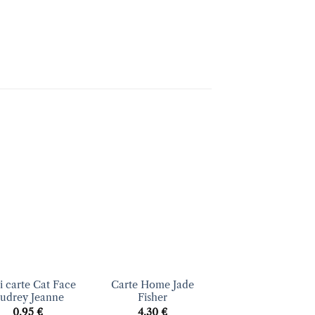
Ajouter
Ajouter
Ajout
à la liste
à la liste
à la li
d’envies
d’envies
d’envi
+
+
i carte Cat Face
Carte Home Jade
Carte Breaking
udrey Jeanne
Fisher
news Jade Fishe
0.95
€
4.30
€
4.30
€