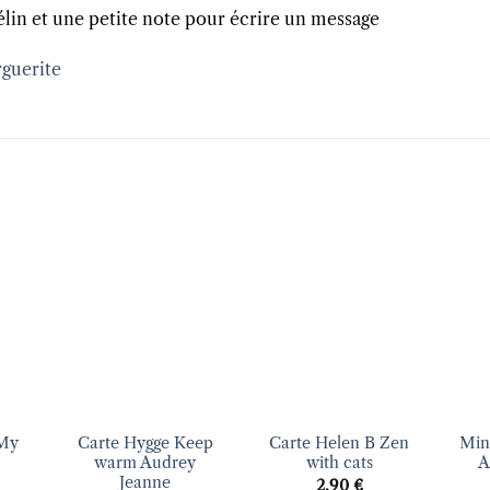
élin et une petite note pour écrire un message
guerite
uter
Ajouter
Ajouter
liste
à la liste
à la liste
vies
d’envies
d’envies
+
+
+
 My
Carte Hygge Keep
Carte Helen B Zen
Min
warm Audrey
with cats
A
Jeanne
2.90
€