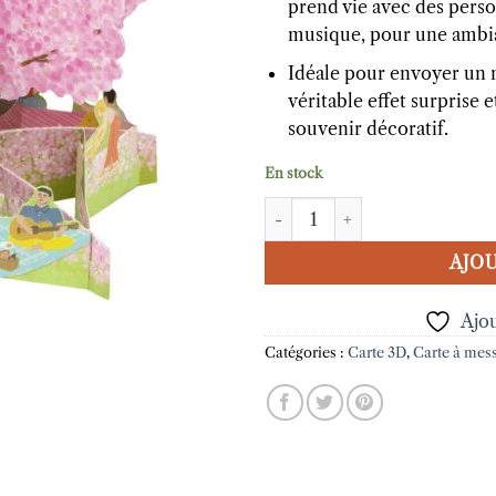
prend vie avec des perso
musique, pour une ambia
Idéale pour envoyer un m
véritable effet surprise 
souvenir décoratif.
En stock
quantité de Carte Pop Up Sak
AJOU
Ajou
Catégories :
Carte 3D
,
Carte à mes