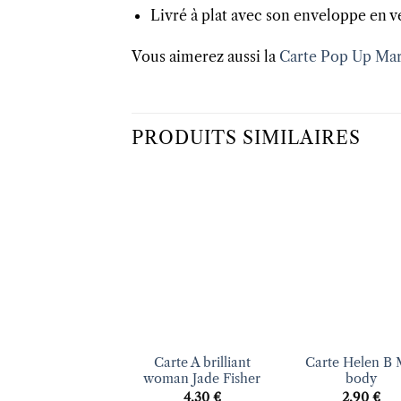
Livré à plat avec son enveloppe en v
Vous aimerez aussi la
Carte Pop Up Mar
PRODUITS SIMILAIRES
Ajouter
Ajo
à la liste
à la 
d’envies
d’en
+
+
Carte A brilliant
Carte Helen B
woman Jade Fisher
body
4.30
€
2.90
€