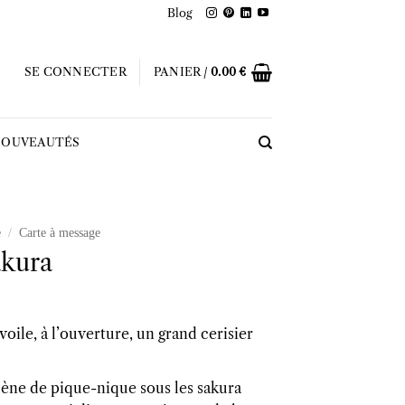
Blog
SE CONNECTER
PANIER /
0.00
€
OUVEAUTÉS
e
/
Carte à message
akura
oile, à l’ouverture, un grand cerisier
cène de pique-nique sous les sakura