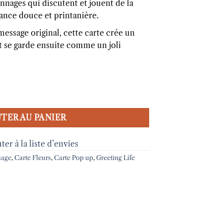
nnages qui discutent et jouent de la
nce douce et printanière.
essage original, cette carte crée un
et se garde ensuite comme un joli
ura
TER AU PANIER
ter à la liste d’envies
sage
,
Carte Fleurs
,
Carte Pop up
,
Greeting Life