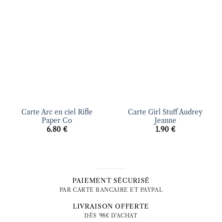
Ajouter
Ajouter
à la liste
à la liste
d’envies
d’envies
Carte Arc en ciel Rifle
Carte Girl Stuff Audrey
Paper Co
Jeanne
6.80
€
1.90
€
PAIEMENT SÉCURISÉ
PAR CARTE BANCAIRE ET PAYPAL
LIVRAISON OFFERTE
DÈS 98€ D'ACHAT