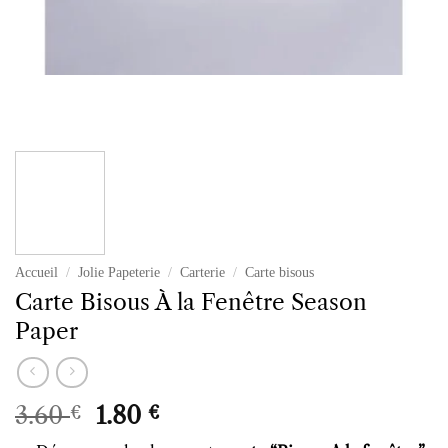
Accueil
/
Jolie Papeterie
/
Carterie
/
Carte bisous
Carte Bisous À la Fenêtre Season
Paper
Le
Le
3.60
1.80
€
€
prix
prix