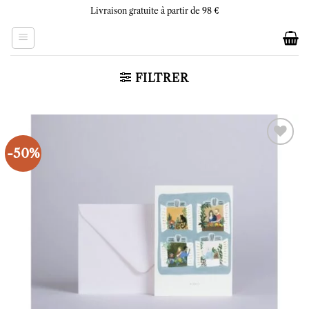
Skip
Livraison gratuite à partir de 98 €
to
content
FILTRER
-50%
Ajouter
à la liste
d’envies