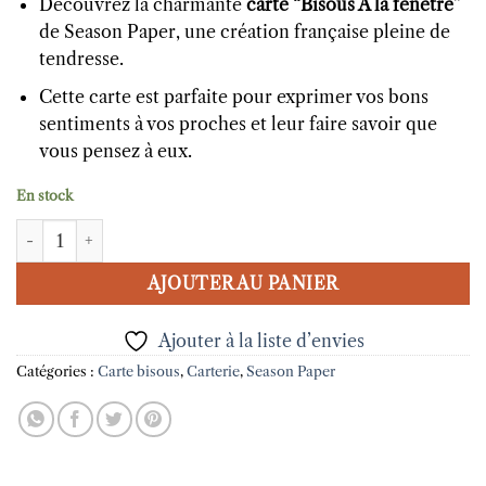
Découvrez la charmante
carte “Bisous A la fenêtre”
initial
actuel
de Season Paper, une création française pleine de
était :
est :
tendresse.
3.60 €.
1.80 €.
Cette carte est parfaite pour exprimer vos bons
sentiments à vos proches et leur faire savoir que
vous pensez à eux.
En stock
quantité de Carte Bisous À la Fenêtre Season Paper
AJOUTER AU PANIER
Ajouter à la liste d’envies
Catégories :
Carte bisous
,
Carterie
,
Season Paper