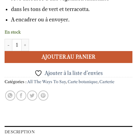
dans les tons de vert et terracotta.
A encadrer ou à envoyer.
En stock
quantité de Carte Chic watering All The Ways To Say
AJOUTER AU PANIER
Ajouter à la liste d’envies
Catégories :
All The Ways To Say
,
Carte botanique
,
Carterie
DESCRIPTION