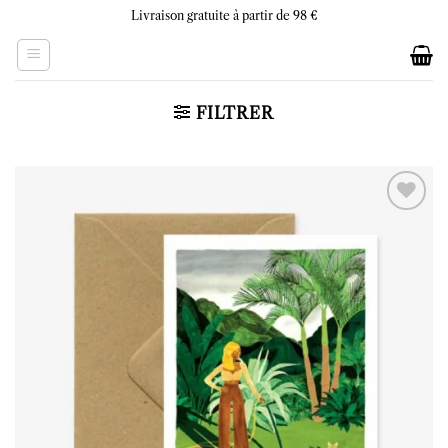
Skip
Livraison gratuite à partir de 98 €
to
content
FILTRER
Ajouter
à la liste
d’envies