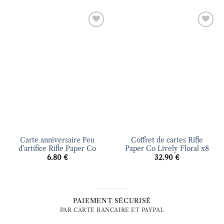
Ajouter
Ajouter
à la liste
à la liste
d’envies
d’envies
Carte anniversaire Feu
Coffret de cartes Rifle
d’artifice Rifle Paper Co
Paper Co Lively Floral x8
6.80
€
32.90
€
PAIEMENT SÉCURISÉ
PAR CARTE BANCAIRE ET PAYPAL