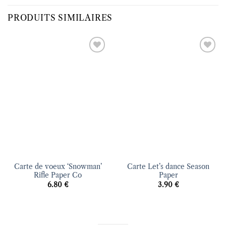
PRODUITS SIMILAIRES
Ajouter
Ajouter
à la liste
à la liste
d’envies
d’envies
Carte de voeux ‘Snowman’
Carte Let’s dance Season
Rifle Paper Co
Paper
6.80
€
3.90
€