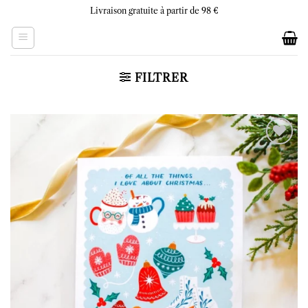
Skip
Livraison gratuite à partir de 98 €
to
content
FILTRER
Ajouter
à la liste
d’envies