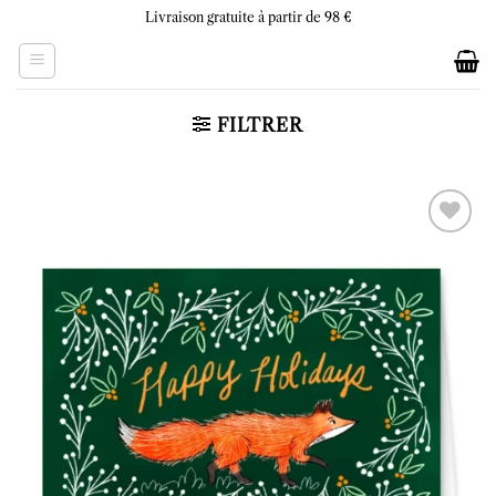
Skip
Livraison gratuite à partir de 98 €
to
content
FILTRER
Ajouter
à la liste
d’envies