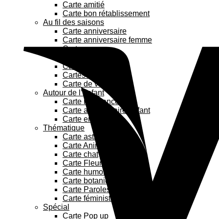
Carte amitié
Carte bon rétablissement
Au fil des saisons
Carte anniversaire
Carte anniversaire femme
Carte amour
Carte maman
Carte papa
Cartes de Noël
Carte de vœux
Autour de l’enfant
Carte naissance
Carte anniversaire enfant
Carte enfant
Thématique
Carte astrologie
Carte Animaux
Carte chat
Carte Fleurs
Carte humoristique
Carte botanique
Carte Paroles de chanson
Carte féministe
Spécial
Carte Pop up