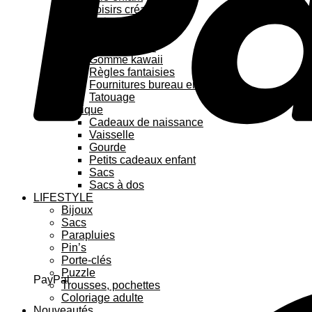
Loisirs créatifs
Coloriage enfant
Stickers
Feutre kawaii
Gomme kawaii
Règles fantaisies
Fournitures bureau enfant
Tatouage
Pratique
Cadeaux de naissance
Vaisselle
Gourde
Petits cadeaux enfant
Sacs
Sacs à dos
LIFESTYLE
Bijoux
Sacs
Parapluies
Pin’s
Porte-clés
Puzzle
PayPal
Trousses, pochettes
Coloriage adulte
Nouveautés