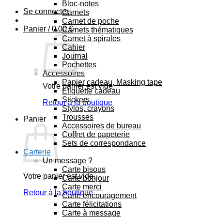
Bloc-notes
Se connecter
Carnets
Carnet de poche
Panier /
0.00
€
Carnets thématiques
Carnet à spirales
Cahier
Journal
Pochettes
Accessoires
Papier cadeau, Masking tape
Votre panier est vide.
Etiquette cadeau
Stickers
Retour à la boutique
Stylos, crayons
Trousses
Panier
Accessoires de bureau
Coffret de papeterie
Sets de correspondance
Carterie
Un message ?
Carte bisous
Votre panier est vide.
Carte bonjour
Carte merci
Retour à la boutique
Carte encouragement
Carte félicitations
Carte à message