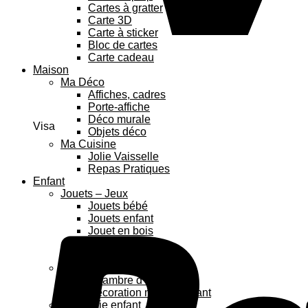
Cartes à gratter
Carte 3D
Carte à sticker
Bloc de cartes
Carte cadeau
Maison
Ma Déco
Affiches, cadres
Porte-affiche
Déco murale
Visa
Objets déco
Ma Cuisine
Jolie Vaisselle
Repas Pratiques
Enfant
Jouets – Jeux
Jouets bébé
Jouets enfant
Jouet en bois
Puzzles enfant
Anniversaire enfant
Déco enfant
Chambre d’enfants
Décoration murale enfant
Papeterie enfant