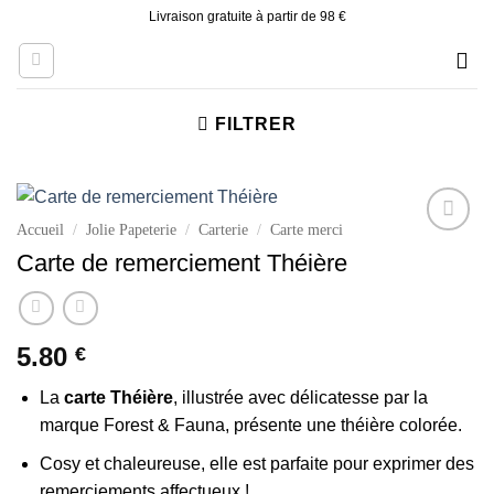
Skip
Livraison gratuite à partir de 98 €
to
content
FILTRER
Accueil
/
Jolie Papeterie
/
Carterie
/
Carte merci
Ajouter
Carte de remerciement Théière
à la liste
d’envies
5.80
€
La
carte Théière
, illustrée avec délicatesse par la
marque Forest & Fauna, présente une théière colorée.
Cosy et chaleureuse, elle est parfaite pour exprimer des
remerciements affectueux !