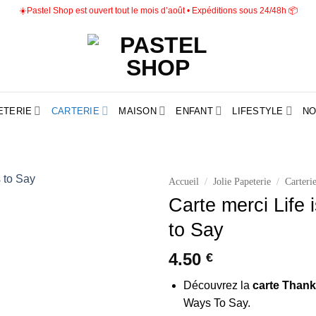
☀️Pastel Shop est ouvert tout le mois d’août • Expéditions sous 24/48h 📦
ETERIE
CARTERIE
MAISON
ENFANT
LIFESTYLE
NO
Accueil
/
Jolie Papeterie
/
Carteri
Carte merci Life 
Ajouter
to Say
à la liste
d’envies
4.50
€
Découvrez la
carte Thank 
Ways To Say.