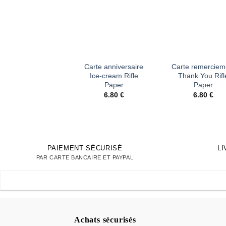
d’envies
d’en
+
+
Carte anniversaire
Carte remerciem
Ice-cream Rifle
Thank You Rifl
Paper
Paper
6.80
€
6.80
€
PAIEMENT SÉCURISÉ
L
PAR CARTE BANCAIRE ET PAYPAL
Achats sécurisés