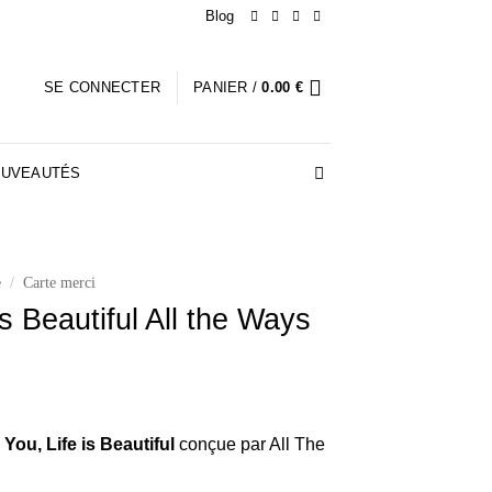
Blog
SE CONNECTER
PANIER /
0.00
€
UVEAUTÉS
e
/
Carte merci
is Beautiful All the Ways
You, Life is Beautiful
conçue par All The