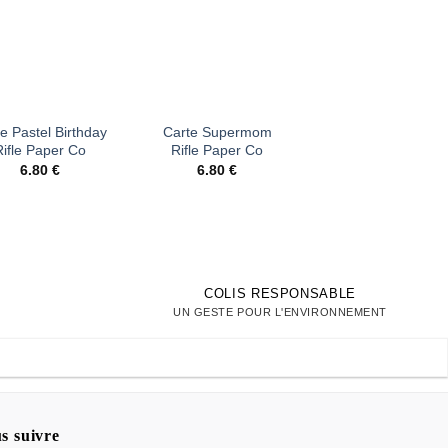
d’envies
d’envies
d’envi
+
+
e Pastel Birthday
Carte Supermom
Grande carte Arc-
Rifle Paper Co
Rifle Paper Co
ciel ZÜ
6.80
€
6.80
€
4.00
€
COLIS RESPONSABLE
UN GESTE POUR L'ENVIRONNEMENT
s suivre