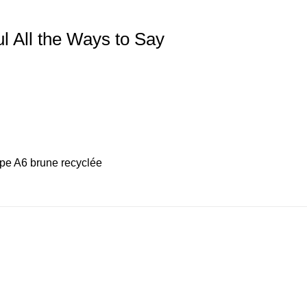
ul All the Ways to Say
pe A6 brune recyclée
ter
Ajouter
Ajouter
liste
à la liste
à la liste