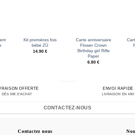
vies
d’envies
d’envies
+
+
+
ent
Kit premières fois
Carte anniversaire
Cart
e
bébé ZÜ
Flower Crown
Birthday girl Rifle
14.90
€
Paper
6.80
€
IVRAISON OFFERTE
ENVOI RAPIDE
DÈS 98€ D'ACHAT
LIVRAISON EN 48H
CONTACTEZ-NOUS
Contactez nous
Nou