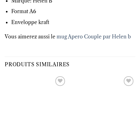
Marque: Helen B
Format A6
Enveloppe kraft
Vous aimerez aussi le
mug Apero Couple par Helen b
PRODUITS SIMILAIRES
Ajouter
Ajouter
à la liste
à la liste
d’envies
d’envies