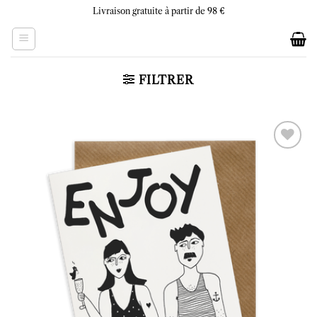
Skip
Livraison gratuite à partir de 98 €
to
content
FILTRER
Ajouter
à la liste
d’envies