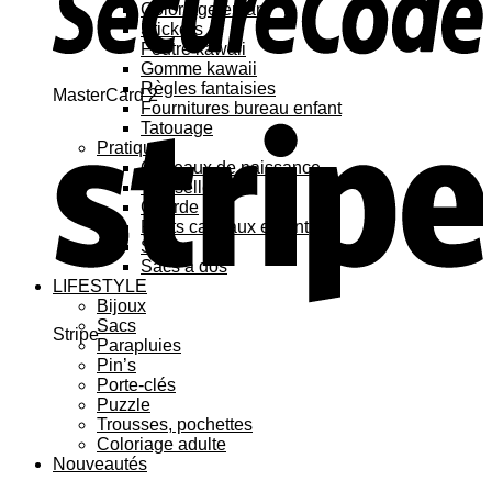
Coloriage enfant
Stickers
Feutre kawaii
Gomme kawaii
Règles fantaisies
MasterCard 2
Fournitures bureau enfant
Tatouage
Pratique
Cadeaux de naissance
Vaisselle
Gourde
Petits cadeaux enfant
Sacs
Sacs à dos
LIFESTYLE
Bijoux
Sacs
Stripe
Parapluies
Pin’s
Porte-clés
Puzzle
Trousses, pochettes
Coloriage adulte
Nouveautés