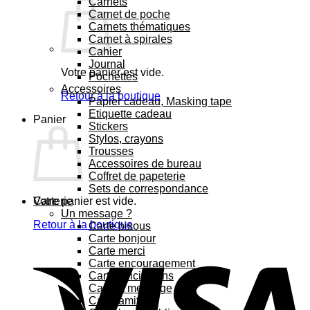
Carnets
Carnet de poche
Carnets thématiques
Carnet à spirales
Cahier
Journal
Votre panier est vide.
Pochettes
Accessoires
Retour à la boutique
Papier cadeau, Masking tape
Etiquette cadeau
Panier
Stickers
Stylos, crayons
Trousses
Accessoires de bureau
Coffret de papeterie
Sets de correspondance
Votre panier est vide.
Carterie
Un message ?
Retour à la boutique
Carte bisous
Carte bonjour
Carte merci
Carte encouragement
Carte félicitations
Carte à message
Carte amitié