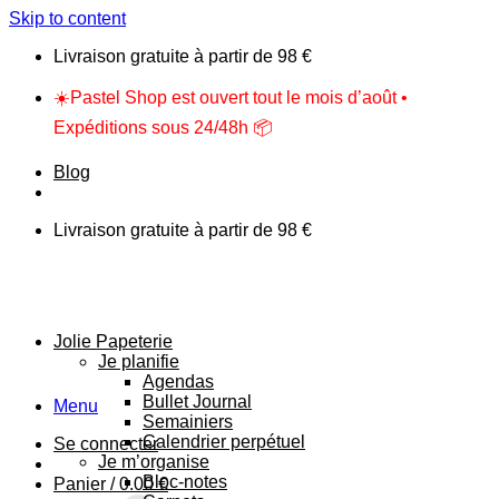
Skip to content
Livraison gratuite à partir de 98 €
☀️Pastel Shop est ouvert tout le mois d’août •
Expéditions sous 24/48h 📦
Blog
Livraison gratuite à partir de 98 €
Jolie Papeterie
Je planifie
Agendas
Bullet Journal
Menu
Semainiers
Calendrier perpétuel
Se connecter
Je m’organise
Bloc-notes
Panier /
0.00
€