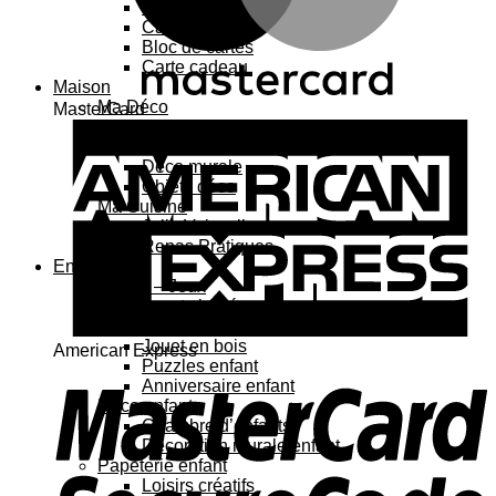
Carte 3D
Carte à sticker
Bloc de cartes
Carte cadeau
Maison
Ma Déco
MasterCard
Affiches, cadres
Porte-affiche
Déco murale
Objets déco
Ma Cuisine
Jolie Vaisselle
Repas Pratiques
Enfant
Jouets – Jeux
Jouets bébé
Jouets enfant
Jouet en bois
American Express
Puzzles enfant
Anniversaire enfant
Déco enfant
Chambre d’enfants
Décoration murale enfant
Papeterie enfant
Loisirs créatifs