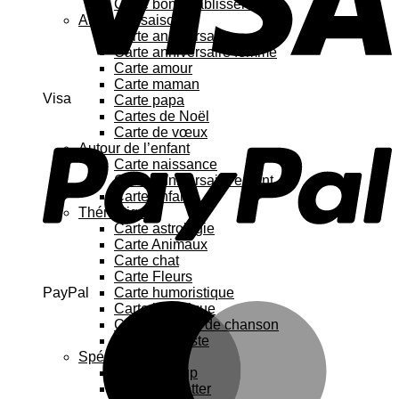
Carte bon rétablissement
Au fil des saisons
Carte anniversaire
Carte anniversaire femme
Carte amour
Carte maman
Visa
Carte papa
Cartes de Noël
Carte de vœux
Autour de l’enfant
Carte naissance
Carte anniversaire enfant
Carte enfant
Thématique
Carte astrologie
Carte Animaux
Carte chat
Carte Fleurs
PayPal
Carte humoristique
Carte botanique
Carte Paroles de chanson
Carte féministe
Spécial
Carte Pop up
Cartes à gratter