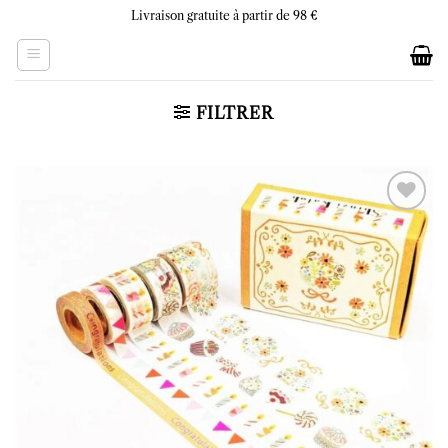
Skip
Livraison gratuite à partir de 98 €
to
content
FILTRER
Ajouter
à la liste
d’envies