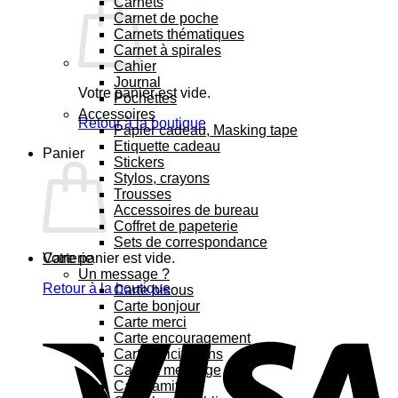
Carnets
Carnet de poche
Carnets thématiques
Carnet à spirales
Cahier
Journal
Votre panier est vide.
Pochettes
Accessoires
Retour à la boutique
Papier cadeau, Masking tape
Etiquette cadeau
Panier
Stickers
Stylos, crayons
Trousses
Accessoires de bureau
Coffret de papeterie
Sets de correspondance
Votre panier est vide.
Carterie
Un message ?
Retour à la boutique
Carte bisous
Carte bonjour
Carte merci
Carte encouragement
Carte félicitations
Carte à message
Carte amitié