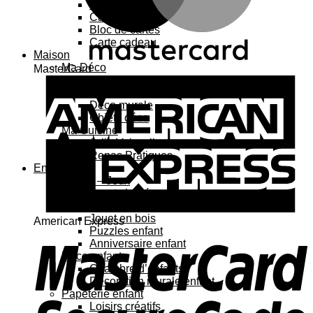
Carte 3D
Carte à sticker
Bloc de cartes
Carte cadeau
Maison
Ma Déco
MasterCard
Affiches, cadres
Porte-affiche
Déco murale
Objets déco
Ma Cuisine
Jolie Vaisselle
Repas Pratiques
Enfant
Jouets – Jeux
Jouets bébé
Jouets enfant
Jouet en bois
American Express
Puzzles enfant
Anniversaire enfant
Déco enfant
Chambre d’enfants
Décoration murale enfant
Papeterie enfant
Loisirs créatifs