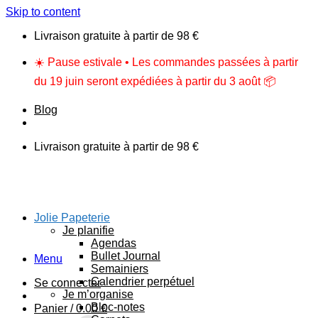
Skip to content
Livraison gratuite à partir de 98 €
☀️ Pause estivale • Les commandes passées à partir
du 19 juin seront expédiées à partir du 3 août 📦
Blog
Livraison gratuite à partir de 98 €
Jolie Papeterie
Je planifie
Agendas
Bullet Journal
Menu
Semainiers
Calendrier perpétuel
Se connecter
Je m’organise
Bloc-notes
Panier /
0.00
€