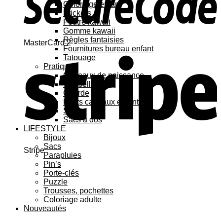
Coloriage enfant
Stickers
Feutre kawaii
Gomme kawaii
Règles fantaisies
MasterCard 2
Fournitures bureau enfant
Tatouage
Pratique
Cadeaux de naissance
Vaisselle
Gourde
Petits cadeaux enfant
Sacs
Sacs à dos
LIFESTYLE
Bijoux
Sacs
Stripe
Parapluies
Pin’s
Porte-clés
Puzzle
Trousses, pochettes
Coloriage adulte
Nouveautés