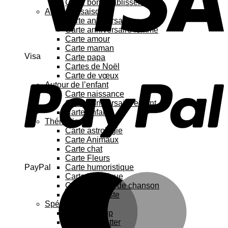
Carte bon rétablissement
Au fil des saisons
Carte anniversaire
Carte anniversaire femme
Carte amour
Carte maman
Visa
Carte papa
Cartes de Noël
Carte de vœux
Autour de l’enfant
Carte naissance
Carte anniversaire enfant
Carte enfant
Thématique
Carte astrologie
Carte Animaux
Carte chat
Carte Fleurs
PayPal
Carte humoristique
Carte botanique
Carte Paroles de chanson
Carte féministe
Spécial
Carte Pop up
Cartes à gratter