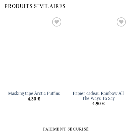
PRODUITS SIMILAIRES
Ajouter
Ajouter
à la liste
à la liste
d’envies
d’envies
Papier cadeau Rainbow All
Masking tape Arctic Puffins
The Ways To Say
4.30
€
4.90
€
PAIEMENT SÉCURISÉ