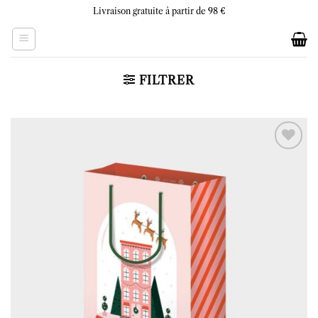
Skip
Livraison gratuite à partir de 98 €
to
content
FILTRER
Ajouter
à la liste
d’envies