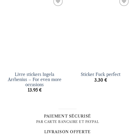
Ajouter
Ajouter
à la liste
à la liste
d’envies
d’envies
Livre stickers Ingela
Sticker Fuck perfect
Arrhenius – For even more
3.30
€
occasions
13.95
€
PAIEMENT SÉCURISÉ
PAR CARTE BANCAIRE ET PAYPAL
LIVRAISON OFFERTE